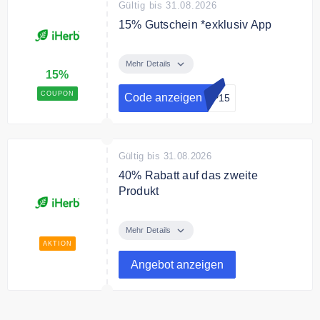
Gültig bis 31.08.2026
15% Gutschein *exklusiv App
​Neukunden und Neukundinnen ​
sparen 15% auf die erste
Mehr Details
15%
Bestellung mit dem Rabattcode
COUPON
Code anzeigen
PP15
Gültig bis 31.08.2026
40% Rabatt auf das zweite
Produkt
Kaufe 1 Produkt von iHerb Marken
udn erhalte das 2. mit 40% Rabatt.
Mehr Details
AKTION
Angebot anzeigen