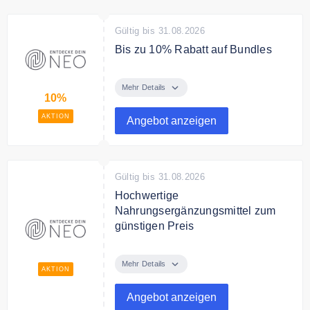
Empfehlungscode.
Gültig bis 31.08.2026
Bis zu 10% Rabatt auf Bundles
Kaufe deine Lieblingsprodukte im
Bundle und spare bis zu 10%.
Mehr Details
10%
AKTION
Angebot anzeigen
Gültig bis 31.08.2026
Hochwertige
Nahrungsergänzungsmittel zum
günstigen Preis
Entdecke bei Entdecke Dein Neo
hochwertige
Mehr Details
AKTION
Nahrungsergänzungsmittel zum
günstigen Preis.
Angebot anzeigen