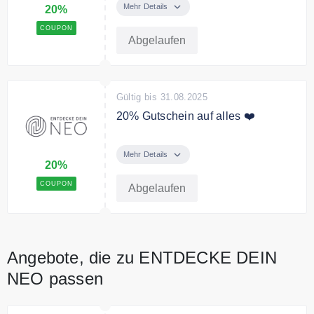
Code 20% Rabatt auf alles, ohne
Mehr Details
20%
Mindestbestellwert.
COUPON
Abgelaufen
Gültig bis 31.08.2025
20% Gutschein auf alles ❤️
Mit dem Code erhältst Du 20%
Rabatt auf das gesamte Sortiment.
Mehr Details
20%
COUPON
Abgelaufen
Angebote, die zu ENTDECKE DEIN
NEO passen