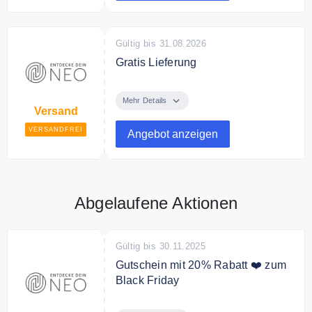
Gültig bis 31.08.2026
Gratis Lieferung
Ab 25€ Bestellwert liefert
Entdecke Dein Neo
Mehr Details
Versand
versandkostenfrei.
VERSANDFREI
Angebot anzeigen
Abgelaufene Aktionen
Gültig bis 30.11.2025
Gutschein mit 20% Rabatt ❤️ zum
Black Friday
Zum Black Friday gibt es mit dem