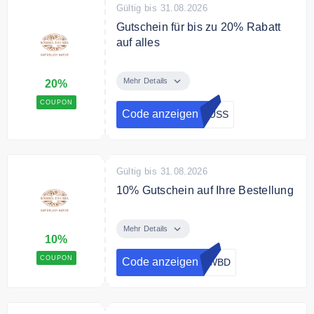
Gültig bis 31.08.2026
Gutschein für bis zu 20% Rabatt
auf alles
Mit dem Code sparen Sie 15% auf
jeder Bestellung und 20% Rabatt
Mehr Details
20%
ab 70€ Mindestbestellwert.
COUPON
Code anzeigen
RUSS
Gültig bis 31.08.2026
10% Gutschein auf Ihre Bestellung
Mit dem Code erhalten Sie 10%
Rabatt auf Ihre Bestellung.
Mehr Details
10%
COUPON
Code anzeigen
SWBD