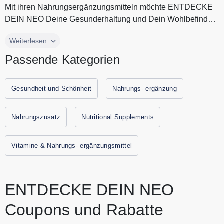
Mit ihren Nahrungsergänzungsmitteln möchte ENTDECKE
DEIN NEO Deine Gesunderhaltung und Dein Wohlbefinden
ganzheitlich fördern. A...
Mit ihren Nahrungsergänzungsmitteln möchte ENTDECKE
Weiterlesen
DEIN NEO Deine Gesunderhaltung und Dein Wohlbefinden
Passende Kategorien
ganzheitlich fördern. Auf deine individuellen Bedürfnisse
abgestimmt, unterstützt ENTDECKE DEIN NEO dich gezielt
in deinem vitalen Lebensstil, heute und jeden Tag.
Gesundheit und Schönheit
Nahrungs- ergänzung
Verbessere deine Gesundheit mit ENTDECKE DEIN NEO
Produkten. Alle aktuellen Gutscheine und Rabattaktionen
Nahrungszusatz
Nutritional Supplements
von ENTDECKE DEIN NEO findest Du immer hier auf
Gutscheine.codes
Vitamine & Nahrungs- ergänzungsmittel
ENTDECKE DEIN NEO
Coupons und Rabatte