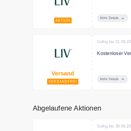
Entdecke die le
zum günstigen P
Mehr Details
AKTION
Gültig bis 31.08.2
Kostenloser Ve
Ab 15€ Bestellwe
Versand
Mehr Details
VERSANDFREI
Abgelaufene Aktionen
Gültig bis 30.06.2