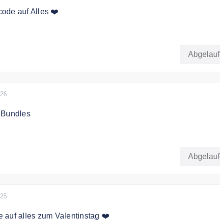
ode auf Alles ❤️
den Code an der Kasse und sichern Sie sich 15% Rabatt auf 
lung
Abgelau
026
 Bundles
genes individuelles Bundle und spare 10%!
Abgelau
025
auf alles zum Valentinstag ❤️