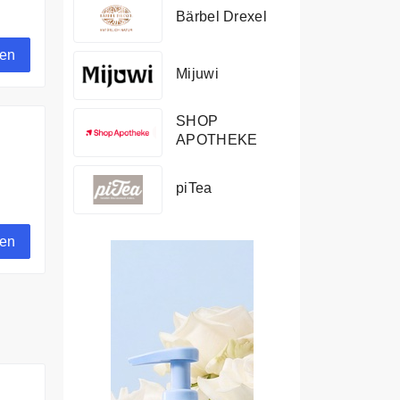
Bärbel Drexel
iv
gen
Mijuwi
SHOP
APOTHEKE
piTea
gen