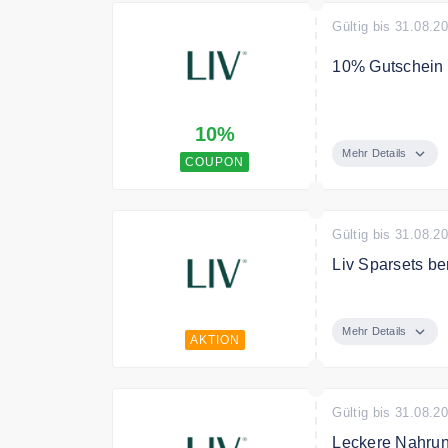
Gültig bis 31.08.2
10% Gutschein 
Melde dich jetz
10%
Deine Bestellu
Mehr Details
COUPON
Bedingungen
Der Gutschein i
eingelöst werde
Gültig bis 31.08.2
Liv Sparsets be
Finde die Spars
genießen.
Mehr Details
AKTION
Gültig bis 31.08.2
Leckere Nahrun