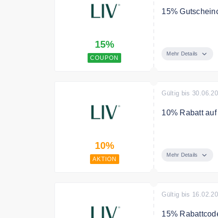
15% Gutscheinc
Verwenden Sie 
15%
gesamte Bestel
Mehr Details
COUPON
Gültig bis 30.06.2
10% Rabatt auf
Bau dir dein ei
10%
Mehr Details
AKTION
Gültig bis 16.02.2
15% Rabattcode 