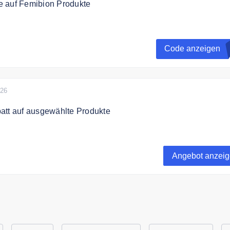
 auf Femibion Produkte
paren Sie 20% Rabatt auf Femibion Produkte
Code anzeigen
in pro Bestellung. Gutschein nur einmal pro Kund:in verwend
ion mit anderen Gutscheinen.
026
att auf ausgewählte Produkte
0% auf ausgewählte Produkte im Angebot.
Angebot anzei