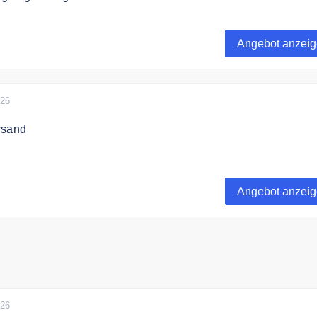
ckeren, pflanzlich basierten Nahrungsergänzungsmittel von L
reis.
Angebot anzei
026
rsand
rt liefert Liv versandkostenfrei.
Angebot anzei
026