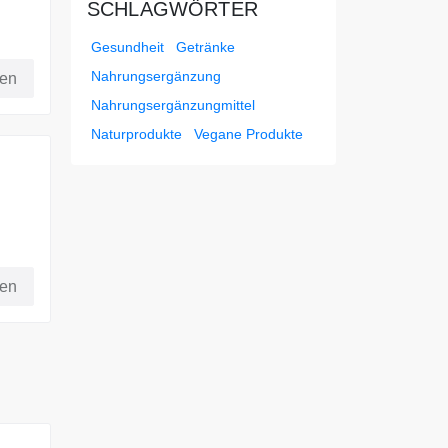
SCHLAGWÖRTER
Gesundheit
Getränke
 auf
Nahrungsergänzung
fen
Nahrungsergänzungmittel
Naturprodukte
Vegane Produkte
ale
 du
fen