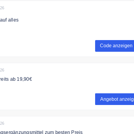
026
auf alles
t zum Liv Newsletter an und erhalte einen 10% Gutschein auf
ng.
Code anzeigen
st einmalig gültig und kann ab einem Mindestbestellwert von
n.
026
reits ab 19,90€
ets von LIv bereits ab 19,90€. Ideal zum Verschenken oder se
Angebot anzei
026
gsergänzungsmittel zum besten Preis