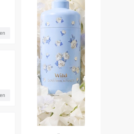
die
fen
fen