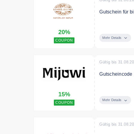
Gutschein für b
Mit dem Code s
20%
Mindestbestellw
Mehr Details
COUPON
Gültig bis 31.08.2
Gutscheincode m
Mit dem Code er
15%
Mehr Details
COUPON
Gültig bis 31.08.2