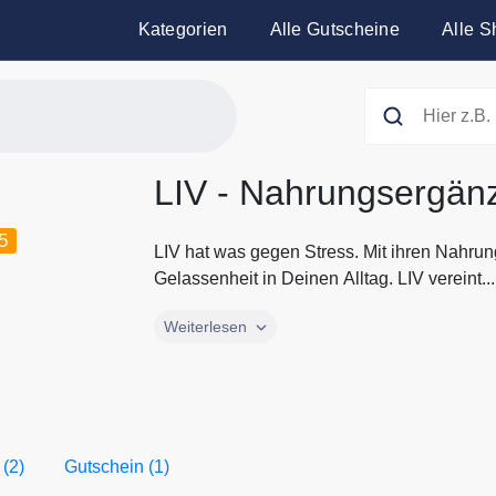
Kategorien
Alle Gutscheine
Alle S
LIV - Nahrungsergän
5
LIV hat was gegen Stress. Mit ihren Nahrun
Gelassenheit in Deinen Alltag. LIV vereint...
LIV hat was gegen Stress. Mit ihren Nahrun
Weiterlesen
Gelassenheit in Deinen Alltag. LIV vereint 
Für Deine innere Balance, für jeden Tag. En
Nahrungsergänzungsmittel von LIV, die Du g
kannst. Alle aktuellen Gutscheine und Rabat
Gutscheine.codes.
 (2)
Gutschein (1)