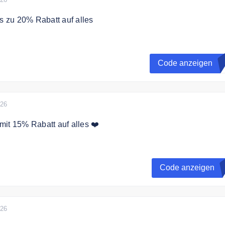
is zu 20% Rabatt auf alles
paren Sie 15% auf jeder Bestellung und 20% Rabatt ab 70€
ert.
Code anzeigen
R
026
it 15% Rabatt auf alles ❤️
hältst Du 15% Rabatt auf alle Produkte.
Code anzeigen
026