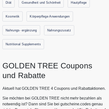
TREE Premium Diätprodukte, Kosmetik und
Diät
Gesundheit und Schönheit
Hautpflege
Nahrungsergänzungsmittel zum besten Preis. Alle aktuellen
Gutscheine und Rabattaktionen von GOLDEN TREE finden
Kosmetik
Körperpflege Anwendungen
Sie immer hier auf Gutscheine.codes.
Nahrungs- ergänzung
Nahrungszusatz
Nutritional Supplements
GOLDEN TREE Coupons
und Rabatte
Aktuell hat GOLDEN TREE 4 Coupons und Rabattaktionen.
Sie möchten bei GOLDEN TREE nicht mehr bezahlen als
notwendig ist? Dann sind Sie bei gutscheine.codes genau