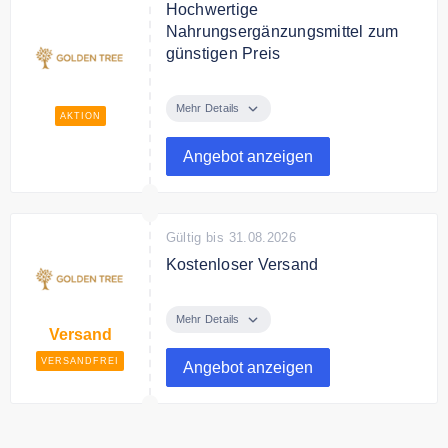
Hochwertige
Nahrungsergänzungsmittel zum
günstigen Preis
Entdecken Sie bei Golden Tree
Hochwertige
Mehr Details
AKTION
Nahrungsergänzungsmittel und
Diätprodukte zum günstigen Preis.
Angebot anzeigen
Gültig bis 31.08.2026
Kostenloser Versand
Ab 100€ Bestellwert liefert Golden
Tree versandkostenfrei.
Mehr Details
Versand
VERSANDFREI
Angebot anzeigen