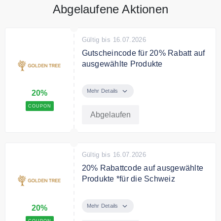
Abgelaufene Aktionen
Gültig bis 16.07.2026
Gutscheincode für 20% Rabatt auf
ausgewählte Produkte
Sichern Sie sich bis zu 20%
Rabatt auf ausgewählte Produkte.
Mehr Details
20%
COUPON
Abgelaufen
Gültig bis 16.07.2026
20% Rabattcode auf ausgewählte
Produkte *für die Schweiz
Sparen Sie mit dem
Gutschiencode 20% auf
Mehr Details
20%
ausgewählte Produkte.
COUPON