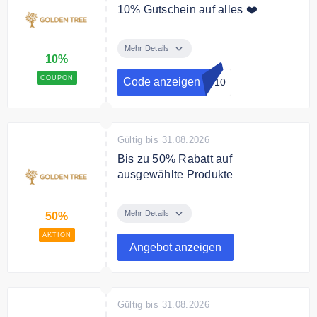
10% Gutschein auf alles ❤️
Mit dem Code erhalten Sie 10%
auf das gesamte Sortiment.
Mehr Details
10%
Bedingungen
COUPON
Code anzeigen
N-10
Ab 80€ Mindestbestellwert.
Gültig bis 31.08.2026
Bis zu 50% Rabatt auf
ausgewählte Produkte
Sparen Sie bis zu 50% auf
ausgewählte Produkte von Golden
Mehr Details
50%
Tree.
AKTION
Angebot anzeigen
Gültig bis 31.08.2026