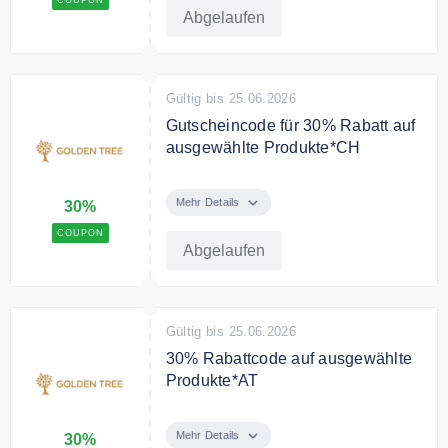
Abgelaufen
Gültig bis 25.06.2026
Gutscheincode für 30% Rabatt auf
ausgewählte Produkte*CH
Sichere Dir mit dem Rabattcode
30CHF auf ausgewählte Produkte.
Mehr Details
30%
COUPON
Abgelaufen
Gültig bis 25.06.2026
30% Rabattcode auf ausgewählte
Produkte*AT
Spare mit dem Gutscheincode
30% Rabatt auf ausgewählte
Mehr Details
30%