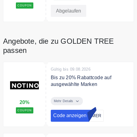
Produkte mit dem Code.
COUPON
Abgelaufen
Angebote, die zu GOLDEN TREE
passen
Gültig bis 09.08.2026
Bis zu 20% Rabattcode auf
ausgewählte Marken
Große Sommerrabatte: Bis zu 20
% Rabatt auf ausgewählte Marken
Mehr Details
20%
und Produkte mit dem Code
COUPON
Code anzeigen
MMER