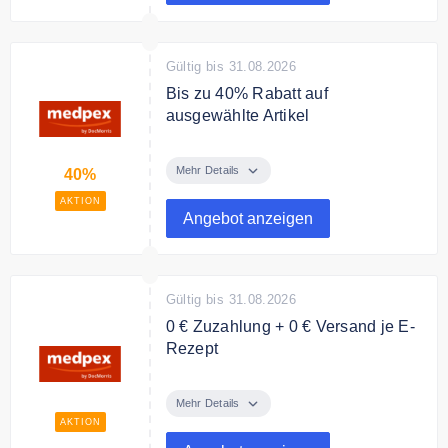
Ort.
Gültig bis 31.08.2026
Bis zu 40% Rabatt auf
ausgewählte Artikel
Bis zu 40% Rabatt auf
ausgewählte Artikel bei medpex
Mehr Details
40%
AKTION
Angebot anzeigen
Gültig bis 31.08.2026
0 € Zuzahlung + 0 € Versand je E-
Rezept
0 € Zuzahlung + 0 € Versand je E-
Rezept. Einfach App runterladen
Mehr Details
und E-Rezept einlösen.
AKTION