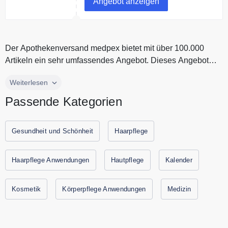
Angebot anzeigen
elektronisches Rezept erhalten
Sie direkt über die App.
Der Apothekenversand medpex bietet mit über 100.000
Artikeln ein sehr umfassendes Angebot. Dieses Angebot
beinhaltet neben Medik...
Der Apothekenversand medpex bietet mit über 100.000
Weiterlesen
Artikeln ein sehr umfassendes Angebot. Dieses Angebot
Passende Kategorien
beinhaltet neben Medikamenten auch ein umfangreiches
Sortiment an Kosmetik und Wellnessprodukten. Alle
aktuellen Gutscheine und Rabatte von medpex finden Sie
Gesundheit und Schönheit
Haarpflege
immer hier auf Gutscheine.codes.
Haarpflege Anwendungen
Hautpflege
Kalender
Kosmetik
Körperpflege Anwendungen
Medizin