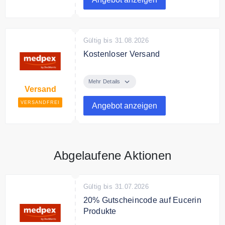
der App abrufen
Gültig bis 31.08.2026
Kostenloser Versand
Kostenloser Versand ab 22,90 €
Mehr Details
Bedingungen
Versand
Für Bestellungen ab 5 € bis 22,90
VERSANDFREI
Angebot anzeigen
€ betragen die Versandkosten nun
3,49 €. Die
Versandkostenfreigrenze von
22,90 €
Abgelaufene Aktionen
Gültig bis 31.07.2026
20% Gutscheincode auf Eucerin
Produkte