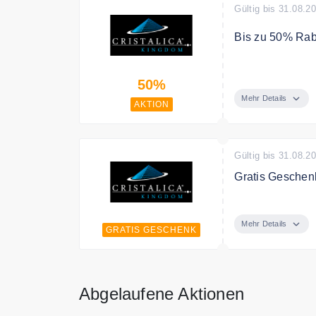
Gültig bis 31.08.2
Bis zu 50% Rab
Jetzt bei Crist
50%
Gläser, Dekorat
Mehr Details
AKTION
Gültig bis 31.08.2
Gratis Geschen
Ab 50€ Bestellw
Sie wunderschö
Mehr Details
GRATIS GESCHENK
Abgelaufene Aktionen