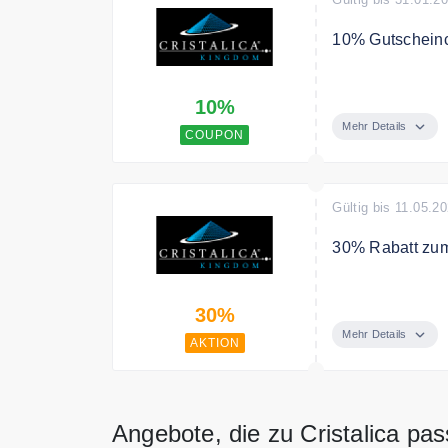
10% Gutscheinc
Verwenden Sie 
10%
gesamten Einka
Mehr Details
COUPON
Gültig bis 11.05.2
30% Rabatt zum
Entdecken Sie 
30%
dabei 30%
Mehr Details
AKTION
Angebote, die zu Cristalica pa