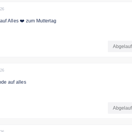
026
uf Alles ❤️ zum Muttertag
t diesem Gutschein für kurze Zeit einen sensationellen
n 20 % auf deine nächste Bestellung.
Abgelau
026
de auf alles
den Code an der Kasse und sichern Sie sich 5% Rabatt auf I
Abgelau
026