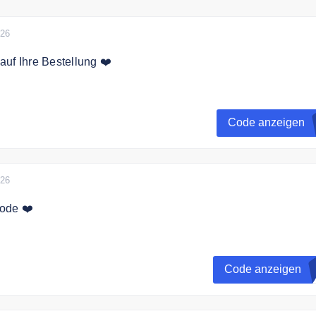
026
uf Ihre Bestellung ❤️
e sich als Kunde bei Galeria und erhalten Sie einen 10%
hre erste Bestellung
Code anzeigen
026
ode ❤️
Gültig bei einen Einkauf.
Code anzeigen
estellwert. Nicht kombinierbar mit anderen Aktionsvorteilen!