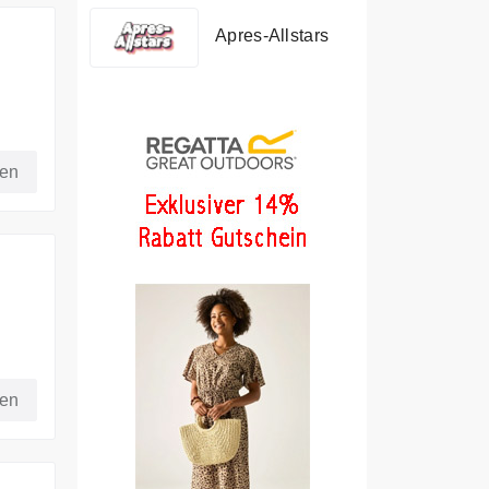
Apres-Allstars
fen
hren
fen