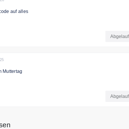
ode auf alles
den Code an der Kasse und sichern Sie sich 10% Rabatt auf
uf
Abgelau
025
 Muttertag
bei Cristalica die schönsten Geschenke für Mama und sparen
Abgelau
ssen