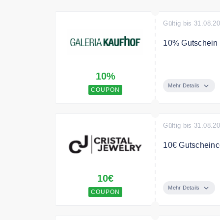
Gültig bis 31.08.2
10% Gutschein a
Registrieren Si
10%
Gutschein auf I
Mehr Details
COUPON
Gültig bis 31.08.2
10€ Gutscheinc
10€ Gutschein. 
10€
Bedingungen
Mehr Details
COUPON
Ab 60€ Mindestb