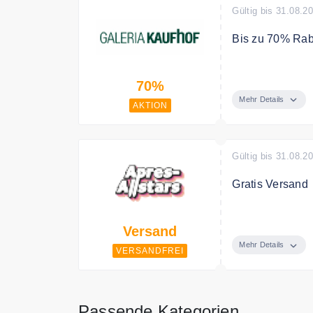
Gültig bis 31.08.2
Bis zu 70% Raba
Sparen Sie jetz
70%
Mehr Details
AKTION
Gültig bis 31.08.2
Gratis Versand
Gratis Versand 
Versand
Mehr Details
VERSANDFREI
Passende Kategorien