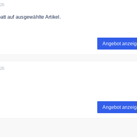
026
tt auf ausgewählte Artikel.
t bis zu 70% auf ausgewählte Artikel
Angebot anzei
026
in Deutschland & Österreich ab 50€ Bestellwert
Angebot anzei