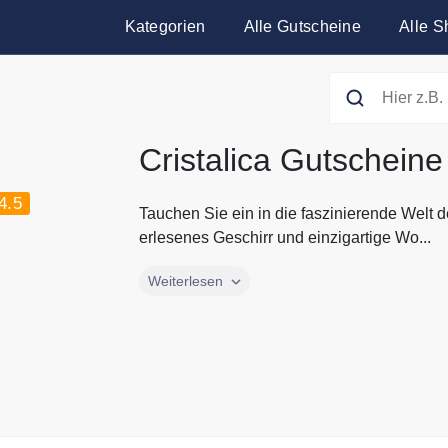
Kategorien
Alle Gutscheine
Alle S
Cristalica Gutscheine
4.5
Tauchen Sie ein in die faszinierende Welt d
erlesenes Geschirr und einzigartige Wo...
Tauchen Sie ein in die faszinierende Welt d
Weiterlesen
erlesenes Geschirr und einzigartige Wohnde
aktuellen Gutscheine und Rabatte von Crist