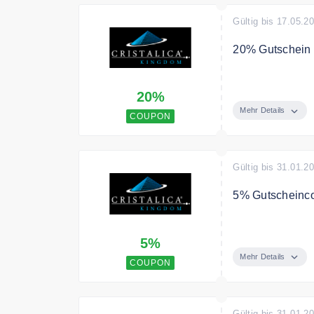
Gültig bis 17.05.2
20% Gutschein a
Schnappe dir mi
20%
Preisvorteil vo
Mehr Details
COUPON
Gültig bis 31.01.2
5% Gutscheinco
Verwenden Sie 
5%
Einkauf
Mehr Details
COUPON
Gültig bis 31.01.2