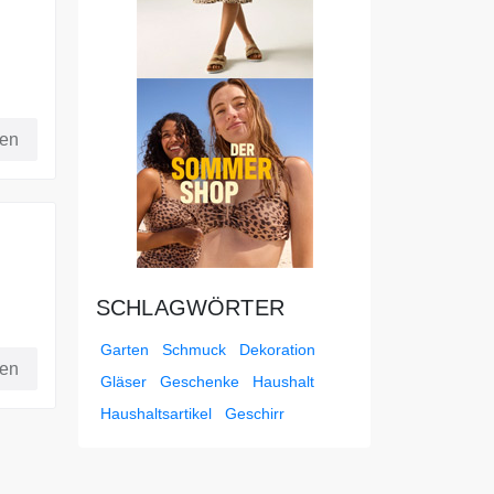
 den
fen
SCHLAGWÖRTER
 Sie
Garten
Schmuck
Dekoration
fen
Gläser
Geschenke
Haushalt
Haushaltsartikel
Geschirr