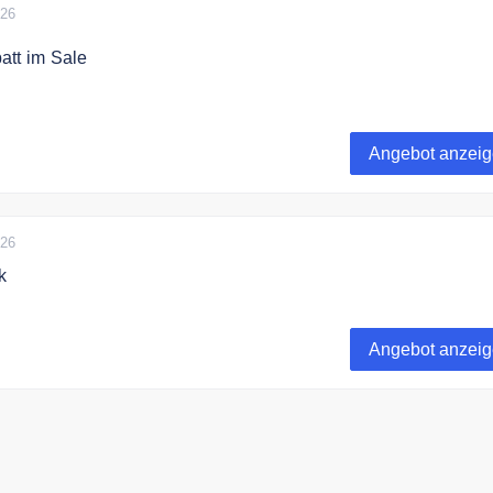
026
att im Sale
alica bis zu 50% im Sale sparen. Shoppen Sie wunderschöne
ion und Geschenke aus Glas und Kristall.
Angebot anzei
026
k
ert erhalten Sie ein Gratis Geschenk von Cristalica. Entdeck
ne Gläser, Dekoration und Geschenke aus Glas und Kristall.
Angebot anzei