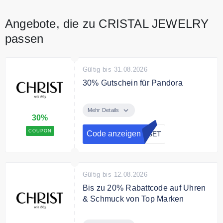
Angebote, die zu CRISTAL JEWELRY
passen
Gültig bis 31.08.2026
30% Gutschein für Pandora
Erstellen Sie Ihr Pandora ME
Styling Set und sichern Sie sich
Mehr Details
30%
das Set zum Aktionspreis von
79€!. Sie sparen bis zu 30% mit
COUPON
Code anzeigen
ASET
dem Code
Gültig bis 12.08.2026
Bis zu 20% Rabattcode auf Uhren
& Schmuck von Top Marken
Verwenden Sie den Code an der