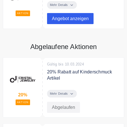
bei Cristal Jewelry
Mehr Details
AKTION
Angebot anzeigen
Abgelaufene Aktionen
Gültig bis 10.03.2024
20% Rabatt auf Kinderschmuck
Artikel
Viele der Kinderschmuck Artikel
um 20% Reduziert.
Mehr Details
20%
AKTION
Abgelaufen