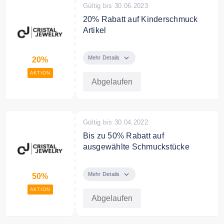
Gültig bis 30.06.2023
20% Rabatt auf Kinderschmuck
Artikel
Viele der Kinderschmuck Artikel
sind um 20% reduziert.
Mehr Details
20%
AKTION
Abgelaufen
Gültig bis 30.04.2022
Bis zu 50% Rabatt auf
ausgewählte Schmuckstücke
Bei cristal-jewelry.de finden Sie
ausgewählte Schmuckstücke bis
Mehr Details
50%
zu 50% reduziert
AKTION
Abgelaufen