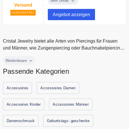
Online Shop kostenlos.
Mehr Details
Versand
VERSANDFREI
Angebot anzeigen
Cristal Jewelry bietet alle Arten von Piercings für Frauen
und Männer, wie Zungenpiercing oder Bauchnabelpiercing.
Bei Cristal J...
Cristal Jewelry bietet alle Arten von Piercings für Frauen und
Weiterlesen
Männer, wie Zungenpiercing oder Bauchnabelpiercing. Bei
Passende Kategorien
Cristal Jewelry findest Du aber nicht nur Piercingschmuck,
sondern auch Armreifen, Ohrringe, Halsketten und anderen
hochwertigen Modeschmuck zu günstigen Preisen. Spare
Accessoires
Accessoires Damen
auf Gutscheine.codes mit den aktuellsten Gutscheinen und
Rabatten von Cristal Jewelry
Accessoires Kinder
Accessoires Männer
Damenschmuck
Geburtstags- geschenke