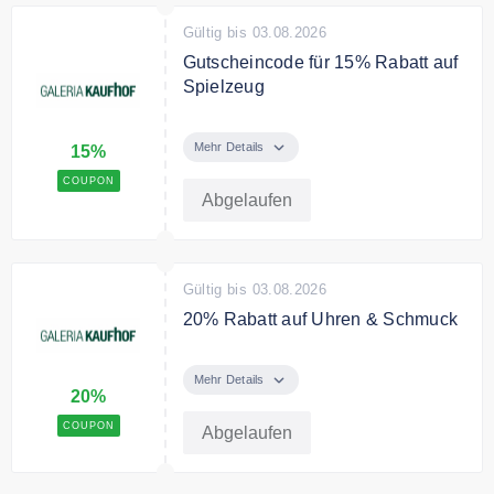
Gültig bis 03.08.2026
Gutscheincode für 15% Rabatt auf
Spielzeug
Sichere Dir jezt 15% Rabatt auf
Spielzeug mit GALERIA PLUS.
Mehr Details
15%
COUPON
Bedingungen
Abgelaufen
Nicht in Verbindung mit anderen
Rabattaktionen und Aktionscodes
einsetzbar.
Gültig bis 03.08.2026
20% Rabatt auf Uhren & Schmuck
20% Rabatt auf Uhren & Schmuck
Mehr Details
Bedingungen
20%
Nicht in Verbindung mit anderen
COUPON
Abgelaufen
Rabattaktionen und Aktionscodes
einsetzbar.