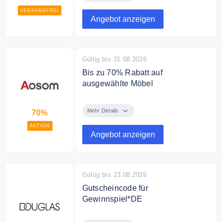
VERSANDFREI
Angebot anzeigen
Gültig bis 31.08.2026
Bis zu 70% Rabatt auf
ausgewählte Möbel
Spare bis zu 70% auf zahlreiche
Artikel für dein Zuhause.
Mehr Details
70%
AKTION
Bedingungen
Angebot anzeigen
Alle Rabatte sind nicht
kombinierbar.
Gültig bis 23.08.2026
Gutscheincode für
Gewinnspiel*DE
Jedes Los gewinnt! Ab einem