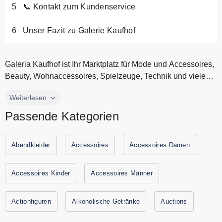
📞 Kontakt zum Kundenservice
Unser Fazit zu Galerie Kaufhof
Galeria Kaufhof ist Ihr Marktplatz für Mode und Accessoires,
Beauty, Wohnaccessoires, Spielzeuge, Technik und vieles
mehr. Bei G...
Galeria Kaufhof ist Ihr Marktplatz für Mode und Accessoires,
Weiterlesen
Beauty, Wohnaccessoires, Spielzeuge, Technik und vieles
Passende Kategorien
mehr. Bei Galeria sparen Sie jeden Tag mit neuen
wechselnden Aktionen. Lassen Sie sich jetzt von Galeria
inspirieren und finden Sie alles was sie brauchen. Alle
Abendkleider
Accessoires
Accessoires Damen
aktuellen Gutscheine und Rabatte von Galeria finden Sie
immer hier auf Gutscheine.codes.
Accessoires Kinder
Accessoires Männer
Actionfiguren
Alkoholische Getränke
Auctions