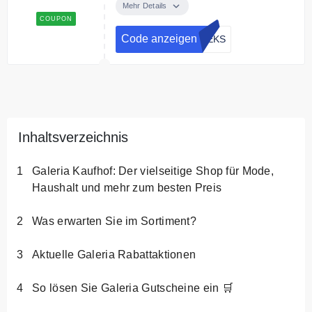
Einkaufswert von 49€ erhältst du
Mehr Details
ein Los, ab einem Einkaufswert
COUPON
von 69€ zwei Lose.
Code anzeigen
EEKS
Bedingungen
Nur m it Beauty Card. Nur solange
der Vorrat reicht.
Inhaltsverzeichnis
Galeria Kaufhof: Der vielseitige Shop für Mode,
Haushalt und mehr zum besten Preis
Was erwarten Sie im Sortiment?
Aktuelle Galeria Rabattaktionen
So lösen Sie Galeria Gutscheine ein 🛒