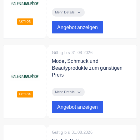
Verschenken Sie
Geschenkgutscheine von Galeria
Mehr Details
ab 5€
AKTION
Angebot anzeigen
Gültig bis 31.08.2026
Mode, Schmuck und
Beautyprodukte zum günstigen
Preis
Kaufen Sie online ganz bequem
von Zuhause Mode, Schmuck und
Mehr Details
AKTION
Beautyprodukte zum günstigen
Preis.
Angebot anzeigen
Gültig bis 31.08.2026