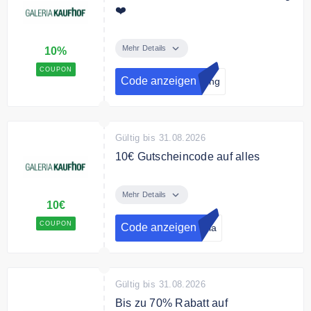
❤️
Registrieren Sie sich als Kunde
bei Galeria und erhalten Sie einen
Mehr Details
10%
10% Gutschein auf Ihre erste
COUPON
Bestellung
Code anzeigen
rung
Gültig bis 31.08.2026
10€ Gutscheincode auf alles
"Gutschein zeigen" klicken, bei
Galeria Kaufhof zum Newsletter
Mehr Details
10€
anmelden und 10€ Gutschein
erhalten.
COUPON
Code anzeigen
eria
Gültig bis 31.08.2026
Bis zu 70% Rabatt auf