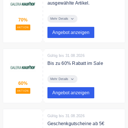
ausgewählte Artikel.
Sparen Sie jetzt bis zu 70% auf
ausgewählte Artikel
Mehr Details
70%
AKTION
Angebot anzeigen
Gültig bis 31.08.2026
Bis zu 60% Rabatt im Sale
Sparen Sie bis zu 60% auf
ausgewählte Artikel im Sale.
Mehr Details
60%
AKTION
Angebot anzeigen
Gültig bis 31.08.2026
Geschenkgutscheine ab 5€