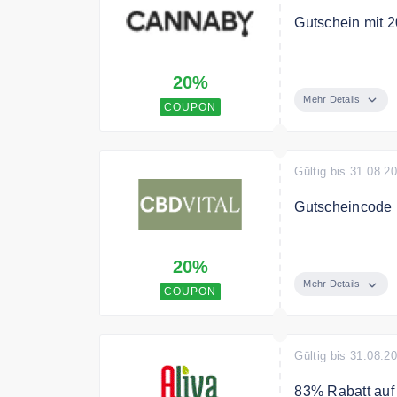
Gutschein mit 2
Verwende den C
20%
Bedingungen
Mehr Details
COUPON
Keine
Gültig bis 31.08.2
Gutscheincode 
Verwenden Sie 
20%
gesamte Bestel
Mehr Details
COUPON
Gültig bis 31.08.2
83% Rabatt auf