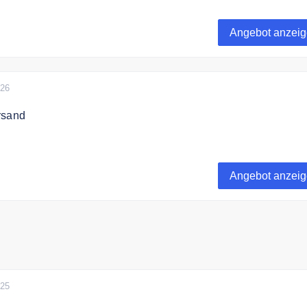
Einkauf Punkte sichern! +500 Punkte bei Newsletteranmeldun
bekommen Sie 5 Punkte. Für 100 Punkte erhalten Sie 1€
Angebot anzei
026
rsand
sand. Ab einem Bestellwert von Eur 30 bei Lieferung nach
Eur 50 bei Lieferung nach Deutschland versandkostenfrei!
Angebot anzei
025