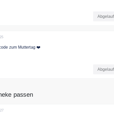
 dem Code 30% Rabatt EXTRA auf alle CBD-Öle ab 1000 mg
Abgelau
025
ode zum Muttertag ❤️
den Code an der Kasse und sichern Sie sich ganze 20% Rab
Abgelau
theke passen
027