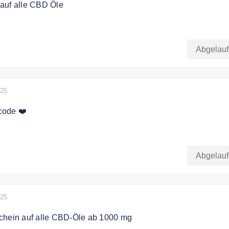
auf alle CBD Öle
b 10% Stärke im 2+1-Bündel.
Abgelau
025
code ❤️
Sie sparen mit dem Code ganze 20%
Abgelau
025
chein auf alle CBD-Öle ab 1000 mg