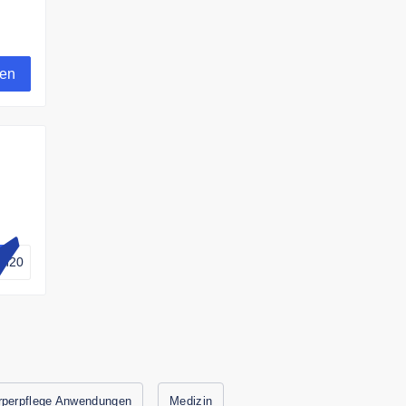
d
gen
on20
bar.
rperpflege Anwendungen
Medizin