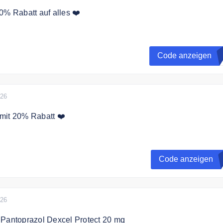
0% Rabatt auf alles ❤️
ode an der Kasse und sichere Dir 20% Rabatt auf alles!
Code anzeigen
L
026
mit 20% Rabatt ❤️
den Code an der Kasse und sichern Sie sich 20% Rabatt auf 
lung
Code anzeigen
026
 Pantoprazol Dexcel Protect 20 mg