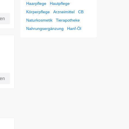
Haarpflege
Hautpflege
Körperpflege
Arzneimittel
CB
fen
Naturkosmetik
Tierapotheke
Nahrungsergänzung
Hanf-Öl
att
fen