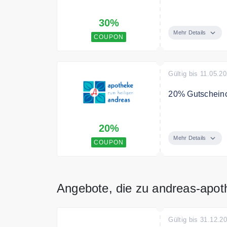
Sparen Sie mit
30%
CBD
Mehr Details
COUPON
Gültig bis 11.05.2
20% Gutscheinc
Verwenden Sie 
20%
auf alles
Mehr Details
COUPON
Angebote, die zu andreas-apo
Gültig bis 31.12.2