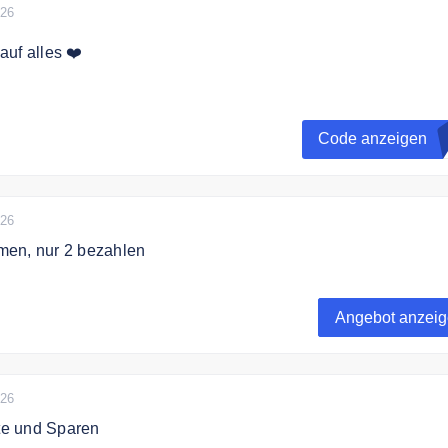
026
uf alles ❤️
z des Gutscheins
Code anzeigen
026
en, nur 2 bezahlen
e gleicher Stärke: Du bezahlst nur 2 und bekommst die 3.
Angebot anzei
026
e und Sparen