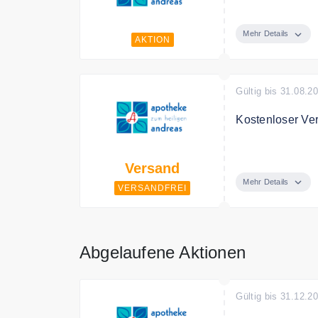
Mit dem ersten 
Für jeden € 1 
Mehr Details
AKTION
Gültig bis 31.08.2
Kostenloser Ve
Kostenloser Ver
Versand
Österreich, ab 
Mehr Details
VERSANDFREI
Abgelaufene Aktionen
Gültig bis 31.12.2