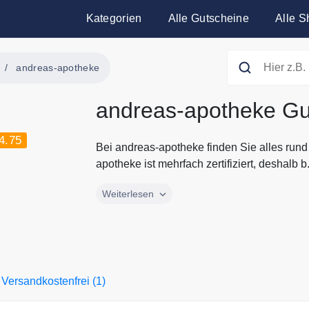
Kategorien
Alle Gutscheine
Alle S
andreas-apotheke
andreas-apotheke Gu
4.75
Bei andreas-apotheke finden Sie alles ru
apotheke ist mehrfach zertifiziert, deshalb b.
Bei andreas-apotheke finden Sie alles run
Weiterlesen
apotheke ist mehrfach zertifiziert, deshalb b
Medikamente. CBD Produkte, Biokomestik 
auch bei andreas-apotheke bestellen. Die 
apotheke finden Sie immer bei Gutscheine.
Versandkostenfrei (1)