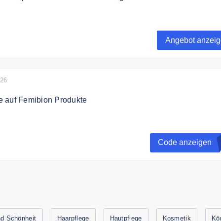
 Pantoprazol Dexcel Protect 20 mg bei aliva: Jetzt sparen un
lt lindern. Jetzt für nur 0,95 €.
Angebot anzei
Vorrat reicht.
026
 auf Femibion Produkte
paren Sie 20% Rabatt auf Femibion Produkte
Code anzeigen
in pro Bestellung. Gutschein nur einmal pro Kund:in verwend
ion mit anderen Gutscheinen.
nd Schönheit
Haarpflege
Hautpflege
Kosmetik
Kö