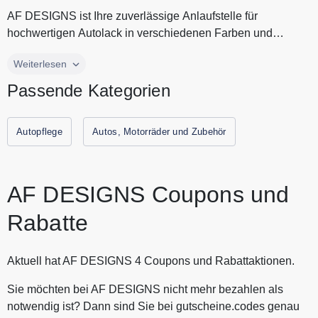
AF DESIGNS ist Ihre zuverlässige Anlaufstelle für
hochwertigen Autolack in verschiedenen Farben und
Varianten. Die Produkte von...
AF DESIGNS ist Ihre zuverlässige Anlaufstelle für
Weiterlesen
hochwertigen Autolack in verschiedenen Farben und
Passende Kategorien
Varianten. Die Produkte von AF DESIGNS sind von
höchster Qualität und garantieren eine langlebige und
glänzende Lackierung für Ihr Auto. Egal ob Sie eine
Autopflege
Autos, Motorräder und Zubehör
Komplettlackierung oder eine Teilreparatur mit Autolack
benötigen, bei AF DESIGNS finden Sie alles, was Sie für
eine professionelle Lackierung benötigen, von Spraydosen
AF DESIGNS Coupons und
und Lackstiften bis hin zu Grundierungen, Klarlacken und
Kunstharzlacken. Sparen Sie jetzt durch Gutscheine.codes
Rabatte
mit den aktuellen Gutscheinen und Rabattaktionen von AF
DESIGNS
Aktuell hat AF DESIGNS 4 Coupons und Rabattaktionen.
Sie möchten bei AF DESIGNS nicht mehr bezahlen als
notwendig ist? Dann sind Sie bei gutscheine.codes genau