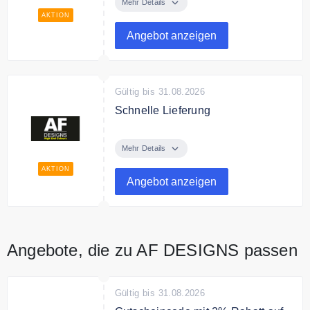
hochwertigen Autolack zum
Mehr Details
günstigen Preis.
AKTION
Angebot anzeigen
Gültig bis 31.08.2026
Schnelle Lieferung
AF Designs liefert schnell alle
Bestellungen.
Mehr Details
AKTION
Angebot anzeigen
Angebote, die zu AF DESIGNS passen
Gültig bis 31.08.2026