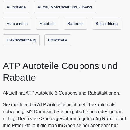
600.000 neue Pkw Teile zu günstigen Preisen in
Autopflege
Autos, Motorräder und Zubehör
Originalteile Qualität verfügbar. Sparen Sie jetzt durch
Gutscheine.codes mit den aktuellen Gutscheinen und
Autoservice
Autoteile
Batterien
Beleuchtung
Rabattaktionen von ATP Autoteile.
Elektrowerkzeug
Ersatzteile
ATP Autoteile Coupons und
Rabatte
Aktuell hat ATP Autoteile 3 Coupons und Rabattaktionen.
Sie möchten bei ATP Autoteile nicht mehr bezahlen als
notwendig ist? Dann sind Sie bei gutscheine.codes genau
richtig. Denn viele Shops gewähren regelmäßig Rabatte auf
ihre Produkte, auf die man im Shop selber aber eher nur