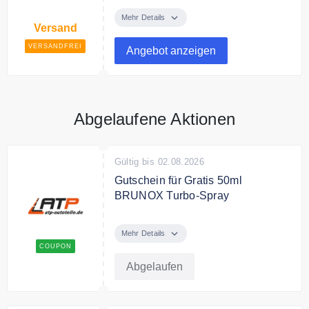
Ab 99€ Bestellwert liefert ATP
Autoteile versandkostenfrei.
Mehr Details
Versand
VERSANDFREI
Angebot anzeigen
Abgelaufene Aktionen
Gültig bis 02.08.2026
Gutschein für Gratis 50ml
BRUNOX Turbo-Spray
Sichern Sie sich mit dem Code ein
Gratis 50 ml BRUNOX Turbo-
Mehr Details
Spray bei einem Einkaufswert von
COUPON
49€
Abgelaufen
Bedingungen
Mindestbestellwert 49€. Nicht