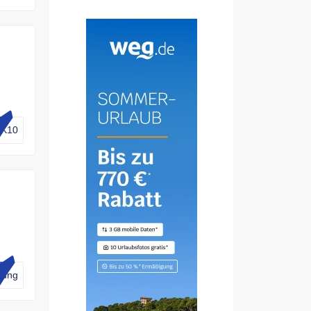
K10
lig
 auf
n
dung