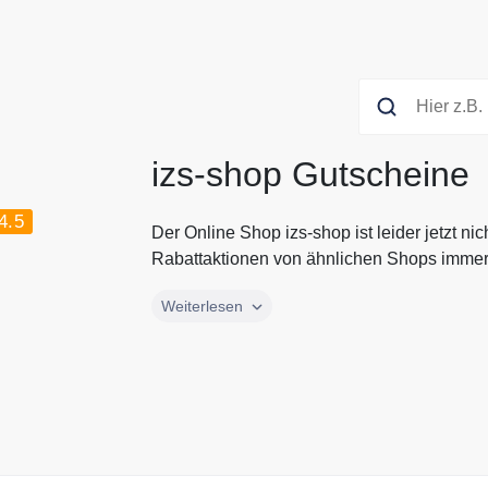
izs-shop Gutscheine
4.5
Der Online Shop izs-shop ist leider jetzt ni
Rabattaktionen von ähnlichen Shops immer 
Der Online Shop izs-shop ist leider jetzt ni
Weiterlesen
Rabattaktionen von ähnlichen Shops immer 