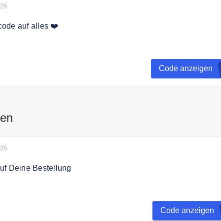
026
ode auf alles ❤️
 dem Code 10% Rabatt auf das gesamte Sortiment.
Code anzeigen
stbestellwert von 200€.
sen
026
uf Deine Bestellung
t zum Easyclean Newsletter an und erhalte 5% Rabatt auf De
Code anzeigen