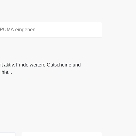
cht aktiv. Finde weitere Gutscheine und
hie...
cht aktiv. Finde weitere Gutscheine und
hier auf Gutscheine.codes.