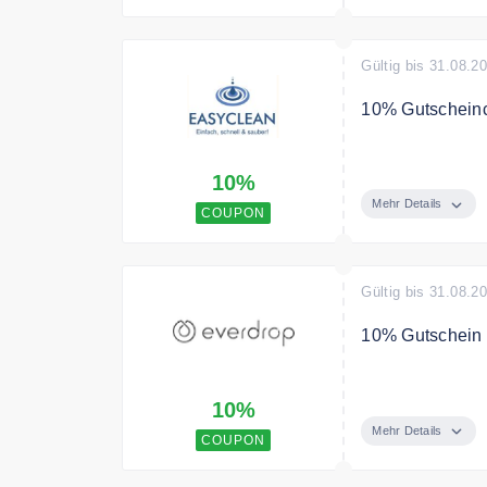
Gültig bis 31.08.2
10% Gutscheinc
Verwenden Sie 
10%
Bedingungen
Mehr Details
COUPON
Der Code ist ab
einlösbar. Nich
von Gutschein 
Gültig bis 31.08.2
Barauszahlung.
10% Gutschein a
Jetzt beim New
10%
Mehr Details
COUPON