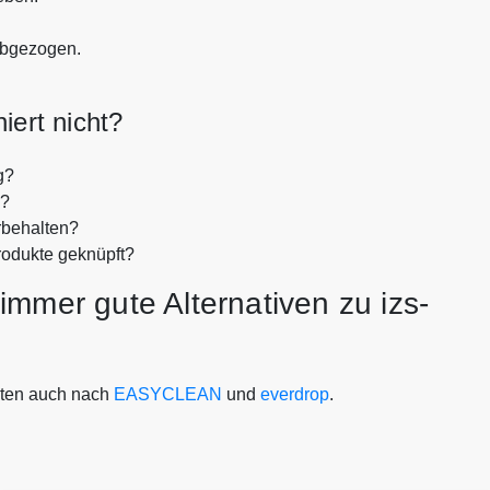
abgezogen.
iert nicht?
g?
n?
rbehalten?
rodukte geknüpft?
immer gute Alternativen zu izs-
hten auch nach
EASYCLEAN
und
everdrop
.