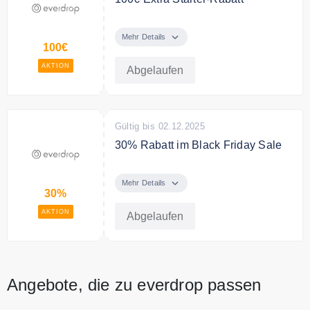
Du erhältst einen ersten Rabatt auf
die erste Lieferung und einen
Mehr Details
100€
weiteren Rabatt auf jede der
nächsten 3 Lieferungen.
AKTION
Abgelaufen
Gültig bis 02.12.2025
30% Rabatt im Black Friday Sale
Sie sparen 30% anlässlich zum
Black Friday
Mehr Details
30%
AKTION
Abgelaufen
Angebote, die zu everdrop passen