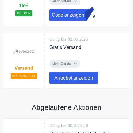
everdrop für eine nachhaltig
Mehr Details
15%
saubere Studentenbude!
COUPON
Code anzeigen
dung
Gültig bis 31.08.2026
Gratis Versand
Ab 20€ erhalten Sie Ihre
Bestellung versandkostenfrei
Mehr Details
Versand
geliefert
VERSANDFREI
Angebot anzeigen
Abgelaufene Aktionen
Gültig bis 30.07.2026