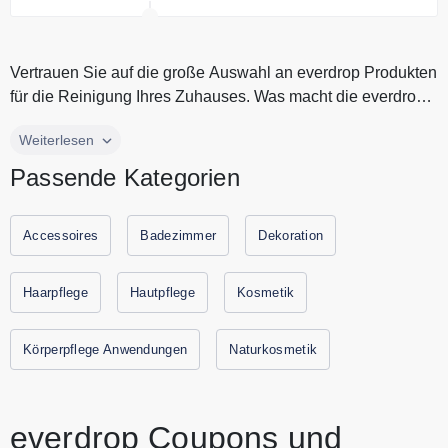
Ohne MBW. Artikel sind schon
reduziert. Nicht kombinierbar
Vertrauen Sie auf die große Auswahl an everdrop Produkten
für die Reinigung Ihres Zuhauses. Was macht die everdrop
Produkte so b...
Vertrauen Sie auf die große Auswahl an everdrop Produkten
Weiterlesen
für die Reinigung Ihres Zuhauses. Was macht die everdrop
Passende Kategorien
Produkte so besonders? everdrop spart an unnötigem
Einwegplastik und verringert die chemische Belastung
seiner Produkte. Entdecken Sie die innovativen und
Accessoires
Badezimmer
Dekoration
nachhaltigen Haushaltsprodukte und Naturkosmetik von
everdrop. Alle aktuellen Gutscheine und Rabatte von
Haarpflege
Hautpflege
Kosmetik
everdrop finden Sie immer hier auf Gutscheine.codes.
Körperpflege Anwendungen
Naturkosmetik
everdrop Coupons und