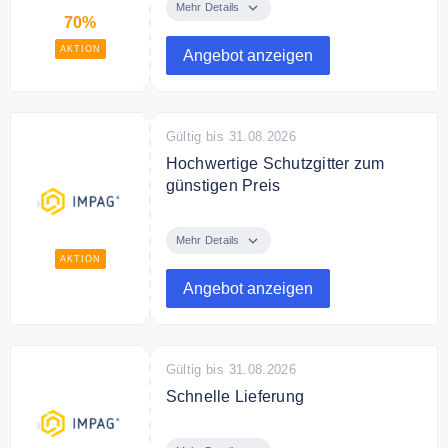
ausgewählte Artikel bei Impag.
Mehr Details
70%
AKTION
Angebot anzeigen
Gültig bis 31.08.2026
Hochwertige Schutzgitter zum
günstigen Preis
Entdecken Sie hochwertige
Schutzgitter zum günstigen Preis.
Mehr Details
AKTION
Angebot anzeigen
Gültig bis 31.08.2026
Schnelle Lieferung
Impag liefert schnell alle