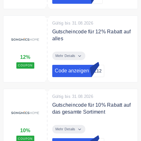
Bedingungen
Nicht kombinierbar. Ausgewählte
Marken sind vor der Aktion
ausgeschlossen
Gültig bis 31.08.2026
Gutscheincode für 12% Rabatt auf
alles
Sparen Sie mit dem
Gutscheincode 12% auf alle
Mehr Details
12%
Artikel
COUPON
Code anzeigen
OL12
Bedingungen
Nur für Abonnenten des Online
Shops.
Gültig bis 31.08.2026
Gutscheincode für 10% Rabatt auf
das gesamte Sortiment
Verwende den Gutscheincode um
10% Rabatt auf das gesamte
Mehr Details
10%
Sortiment zu sparen.
COUPON