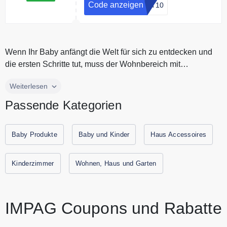
Code anzeigen
UT10
Wenn Ihr Baby anfängt die Welt für sich zu entdecken und
die ersten Schritte tut, muss der Wohnbereich mit
Kinderschutztüren abg...
Wenn Ihr Baby anfängt die Welt für sich zu entdecken und
Weiterlesen
die ersten Schritte tut, muss der Wohnbereich mit
Passende Kategorien
Kinderschutztüren abgesichert sein. Die wohl häufigsten
Absperrungen sind Türschutzgitter und Treppenschutzgitter.
Mit Kinderschutztüren der Marke IMPAG sind Sie mit Ihrem
Baby Produkte
Baby und Kinder
Haus Accessoires
Baby immer auf der sicheren Seite. Alle aktuellen
Gutscheine und Rabattaktionen von IMPAG finden Sie
Kinderzimmer
Wohnen, Haus und Garten
immer hier auf Gutscheine.codes.
IMPAG Coupons und Rabatte