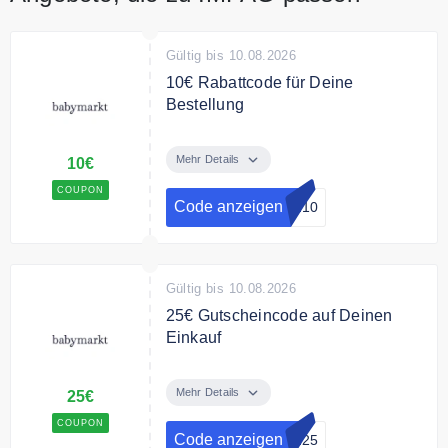
Gültig bis 10.08.2026
10€ Rabattcode für Deine
Bestellung
Sichere Dir jetzt 10€ Rabatt auf
Deine Bestellung ab 49€ MBW
Mehr Details
10€
COUPON
Bedingungen
Code anzeigen
IN10
Nicht kombinierbar. Ausgewählte
Marken sind vor der Aktion
ausgeschlossen
Gültig bis 10.08.2026
25€ Gutscheincode auf Deinen
Einkauf
Nutze den Code und spare 25€
auf Deinen Einkauf ab einem
Mehr Details
25€
Bestellwert von 149€
COUPON
Code anzeigen
IN25