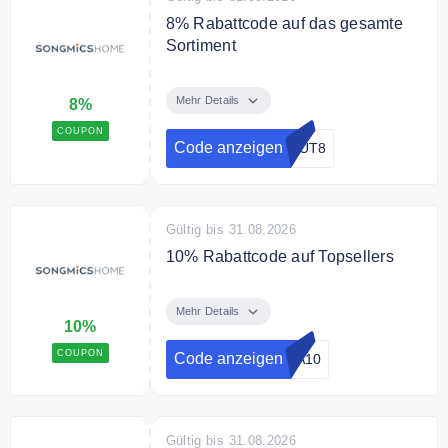
8% Rabattcode auf das gesamte
Sortiment
Jetzt mit dem Gutscheincode 8%
Rabatt auf das gesamte Sortiment
Mehr Details
8%
sichern.
COUPON
Code anzeigen
OUT8
Gültig bis 31.08.2026
10% Rabattcode auf Topsellers
Mit dem Code erhalten sie 10%
Rabatt auf Songmics Topsellers.
Mehr Details
10%
Bedingungen
COUPON
Code anzeigen
VA10
Nur für kurze Zeit.
Gültig bis 31.08.2026