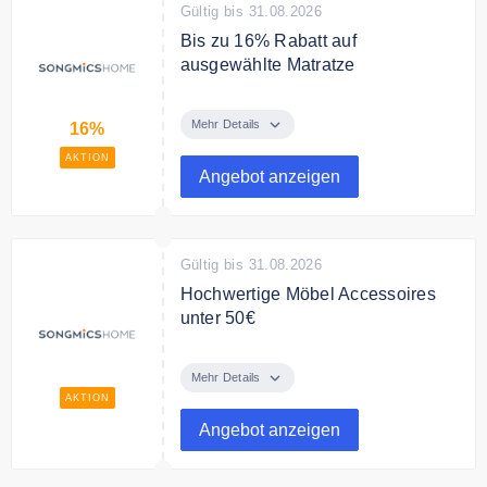
Gültig bis 31.08.2026
Bis zu 16% Rabatt auf
ausgewählte Matratze
Sichern Sie sich bis zu 16%
Rabatt auf ausgewählte Matratze
Mehr Details
16%
AKTION
Bedingungen
Angebot anzeigen
No specific requirements
Gültig bis 31.08.2026
Hochwertige Möbel Accessoires
unter 50€
Entdecken Sie ausgewählte Möbel
Accessoires unter 50€ bei
Mehr Details
Songmicshome
AKTION
Angebot anzeigen