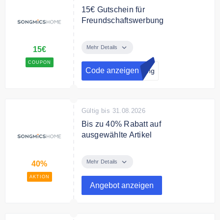
15€ Gutschein für
Freundschaftswerbung
Empfehlen Sie Songmics Ihren
Feunden und erhalten Sie 15€
Mehr Details
15€
Rabatt auf Ihre Bestellung.
COUPON
Code anzeigen
lung
Gültig bis 31.08.2026
Bis zu 40% Rabatt auf
ausgewählte Artikel
Sie sparen bis zu 40% Rabatt auf
ausgewählte Artikel bei
Mehr Details
40%
Songmicshome.
AKTION
Angebot anzeigen