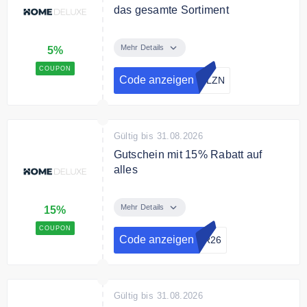
das gesamte Sortiment
Sichern Sie sich mit dem
Gutscheincode 5% Rabatt auf
Mehr Details
5%
Ihren Einkauf.
COUPON
Code anzeigen
WLZN
Bedingungen
Mindestbestellwert 100€
Gültig bis 31.08.2026
Gutschein mit 15% Rabatt auf
alles
Profitieren Sie von dem 15%
Home Deluxe Gutscheincode auf
Mehr Details
15%
das gesamte Sortiment
COUPON
Code anzeigen
ER26
Gültig bis 31.08.2026