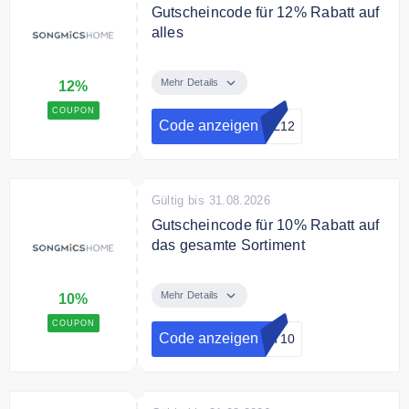
Gutscheincode für 12% Rabatt auf
alles
Sparen Sie mit dem
Gutscheincode 12% auf alle
Mehr Details
12%
Artikel
COUPON
Code anzeigen
OL12
Bedingungen
Nur für Abonnenten des Online
Shops.
Gültig bis 31.08.2026
Gutscheincode für 10% Rabatt auf
das gesamte Sortiment
Verwende den Gutscheincode um
10% Rabatt auf das gesamte
Mehr Details
10%
Sortiment zu sparen.
COUPON
Code anzeigen
UT10