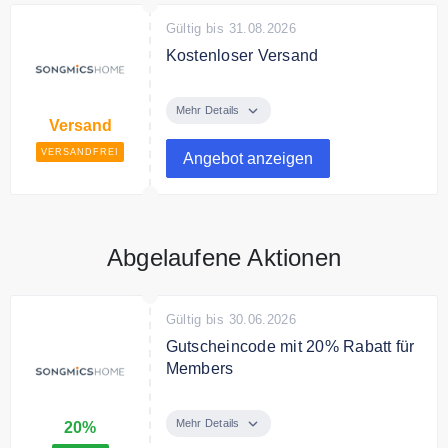
Gültig bis 31.08.2026
Kostenloser Versand
Songmicshome versendet
kostenfrei innerhalb Deutschland.
Mehr Details
Versand
VERSANDFREI
Angebot anzeigen
Abgelaufene Aktionen
Gültig bis 30.06.2026
Gutscheincode mit 20% Rabatt für
Members
Jetzt registrieren und einen
zusätzlichen 20% Rabatt auf
Mehr Details
20%
ausgewählte Artikel genießen