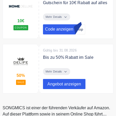
Gutschein für 10€ Rabatt auf alles
Melde dich jetzt zum Home Deluxe
Newsletter an und erhalte einen
Mehr Details
10€
10€ Gutschein für Deine
Bestellung.
COUPON
Code anzeigen
Shop
Gültig bis 31.08.2026
Bis zu 50% Rabatt im Sale
Schnäppchen bis zu 50% reduziert
Mehr Details
50%
SALE
Angebot anzeigen
SONGMICS ist einer der führenden Verkäufer auf Amazon.
Auf dieser Plattform sowie in seinem Online Shop führt