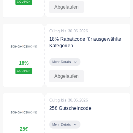
COUPON
Abgelaufen
Gültig bis 30.06.2026
18% Rabattcode für ausgewählte
Kategorien
Werden Sie Mitglied im
SONGMICS HOME Club und
Mehr Details
18%
erhalten Sie mit dem Code bei
COUPON
jedem Kauf 18% Rabatt auf
Abgelaufen
ausgewählte Kategorien.
Gültig bis 30.06.2026
25€ Gutscheincode
Sie erhalten mit dem Code 25€
Rabatt auf Ihre Bestellung.
Mehr Details
25€