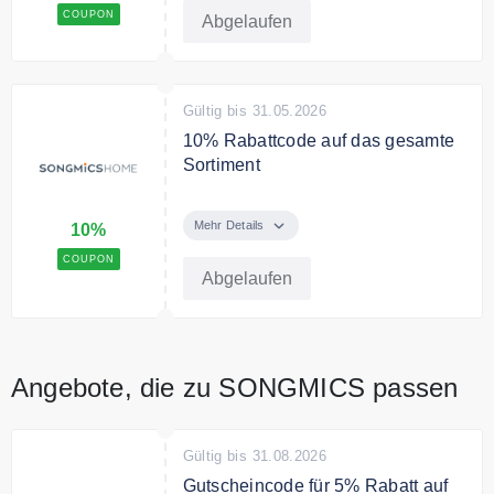
Bedingungen
COUPON
Abgelaufen
Ab 200€ Bestellwert.
Gültig bis 31.05.2026
10% Rabattcode auf das gesamte
Sortiment
Sie sparen mit dem Code 10% auf
das gesamte Sortiment. Ohne
Mehr Details
10%
Mindestbestellwert.
COUPON
Abgelaufen
Angebote, die zu SONGMICS passen
Gültig bis 31.08.2026
Gutscheincode für 5% Rabatt auf