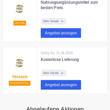
Nahrungsergänzungsmittel zum
besten Preis
Entdecke bei Hug your life
Premium
Mehr Details
AKTION
Nahrungsergänzungsmittel zum
besten Preis.
Angebot anzeigen
Gültig bis 31.08.2026
Kostenlose Lieferung
Ab 39€ Bestellwert liefert Hug your
life versandkostenfrei.
Mehr Details
Versand
VERSANDFREI
Angebot anzeigen
Abgelaufene Aktionen