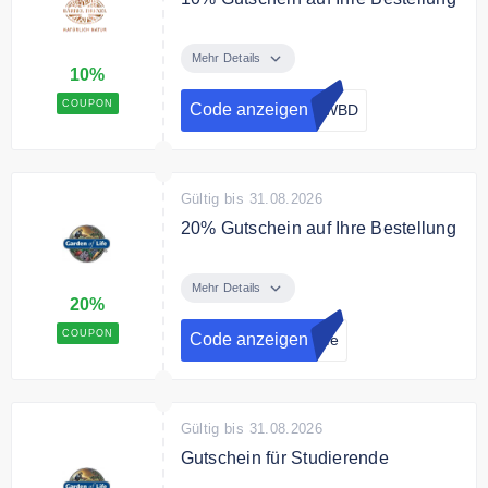
Mit dem Code erhalten Sie 10%
Rabatt auf Ihre Bestellung.
Mehr Details
10%
COUPON
Code anzeigen
SWBD
Gültig bis 31.08.2026
20% Gutschein auf Ihre Bestellung
Melden Sie sich jetzt zum Garden
of Life Newsletter an und sichern
Mehr Details
20%
Sie sich einen 20% Gutschein auf
Ihre Bestellung.
COUPON
Code anzeigen
Life
Gültig bis 31.08.2026
Gutschein für Studierende