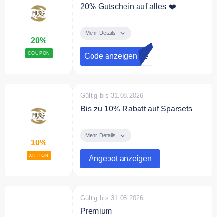
20% Gutschein auf alles ❤️
Melde dich jetzt zum Hug your life
Newsletter an und erhalte einen
Mehr Details
20%
20% Gutschein auf Deine
Bestellung.
COUPON
Code anzeigen
life
Gültig bis 31.08.2026
Bis zu 10% Rabatt auf Sparsets
Sichere Dir bis zu 10% Rabatt auf
ausgewählte Sparsets.
Mehr Details
10%
AKTION
Angebot anzeigen
Gültig bis 31.08.2026
Premium