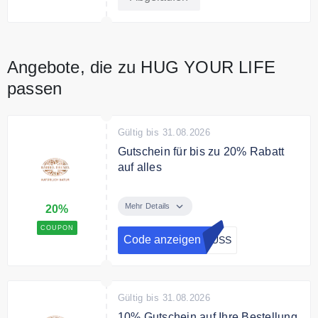
Angebote, die zu HUG YOUR LIFE
passen
Gültig bis 31.08.2026
Gutschein für bis zu 20% Rabatt
auf alles
Mit dem Code sparen Sie 15% auf
jeder Bestellung und 20% Rabatt
Mehr Details
20%
ab 70€ Mindestbestellwert.
COUPON
Code anzeigen
RUSS
Gültig bis 31.08.2026
10% Gutschein auf Ihre Bestellung