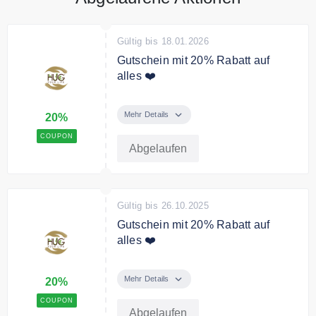
Gültig bis 18.01.2026
Gutschein mit 20% Rabatt auf
alles ❤️
Nutze den Code und sichere Dir
20% Rabatt auf Deine Bestellung.
Mehr Details
20%
COUPON
Abgelaufen
Gültig bis 26.10.2025
Gutschein mit 20% Rabatt auf
alles ❤️
Sichern Sie sich mit dem Code
20% Rabatt auf das gesamte
Mehr Details
20%
Sortiment.
COUPON
Abgelaufen