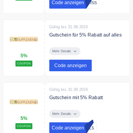
Code anzeigen
RUSS
Gültig bis 31.08.2026
Gutschein für 5% Rabatt auf alles
Sichere Dir mit dem
Gutscheincode 5% auf das
Mehr Details
5%
gesamte Sortiment.
COUPON
Code anzeigen
Gültig bis 31.08.2026
Gutschein mit 5% Rabatt
Mit dem Code gibt es 5% Rabatt
auf alles (einschließlich
Mehr Details
5%
reduzierter Produkte)
COUPON
Code anzeigen
FIL5