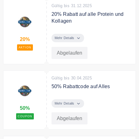
Gültig bis 31.12.2025
20% Rabatt auf alle Protein und
Kollagen
Sie sparen 20% auf alle Protein
und Kollagen
Mehr Details
20%
AKTION
Abgelaufen
Gültig bis 30.04.2025
50% Rabattcode auf Alles
Sie sparen 50% auf alles plus
gratis Versand ab 75€
Mehr Details
50%
COUPON
Abgelaufen