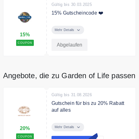
Gültig bis 30.03.2025
15% Gutscheincode ❤️
Nur für kurze Zeit sparen Sie 15%
Rabatt auf das gesamte Sortiment
Mehr Details
15%
COUPON
Abgelaufen
Angebote, die zu Garden of Life passen
Gültig bis 31.08.2026
Gutschein für bis zu 20% Rabatt
auf alles
Mit dem Code sparen Sie 15% auf
jeder Bestellung und 20% Rabatt
Mehr Details
20%
ab 70€ Mindestbestellwert.
COUPON