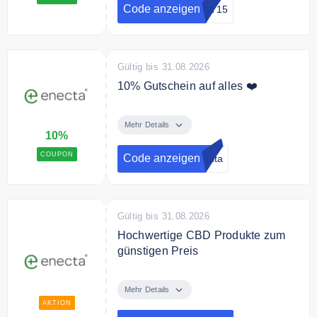
Code anzeigen
ST15
Gültig bis 31.08.2026
10% Gutschein auf alles ❤️
Melden Sie sich jetzt zum enecta
Newsletter an und erhalten Sie
Mehr Details
10%
einen 10% Gutschein auf Ihre
Bestellung.
COUPON
Code anzeigen
ecta
Gültig bis 31.08.2026
Hochwertige CBD Produkte zum
günstigen Preis
enecta bietet hochwertige CBD
Produkte zum günstigen Preis
Mehr Details
AKTION