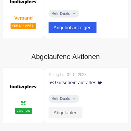
Ab 30€ Bestellwert liefert
budtenders versandkostenfrei.
Mehr Details
Versand
VERSANDFREI
Angebot anzeigen
Abgelaufene Aktionen
Gültig bis 31.12.2025
5€ Gutschein auf alles ❤️
Melde dich jetzt zum budtenders
Newsletter an und erhalte einen
Mehr Details
5€
5€ Gutschein auf Deine
Bestellung.
COUPON
Abgelaufen