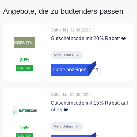
Angebote, die zu budtenders passen
Gültig bis 31.08.2026
Gutscheincode mit 20% Rabatt ❤️
Verwenden Sie den Code an der
Kasse und sichern Sie sich 20%
Mehr Details
20%
Rabatt auf die gesamte Bestellung
COUPON
Code anzeigen
PA20
Gültig bis 31.08.2026
Gutscheincode mit 15% Rabatt auf
Alles ❤️
Mit dem Code sichern Sie sich
15% Rabatt auf die gesamte
Mehr Details
15%
Bestellung
COUPON