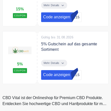
auf das gesamte Sortiment.
Mehr Details
15%
COUPON
Code anzeigen
AL15
Gültig bis 31.08.2026
5% Gutschein auf das gesamte
Sortiment
Mit dem Code erhalten Sie 5%
Rabatt auf das gesamte Sortiment.
Mehr Details
5%
Ohne Mindestbestellwert.
COUPON
Code anzeigen
ALL5
CBD Vital ist der Onlineshop für Premium CBD Produkte.
Entdecken Sie hochwertige CBD und Hanfprodukte für mehr
Freude im Alltag....