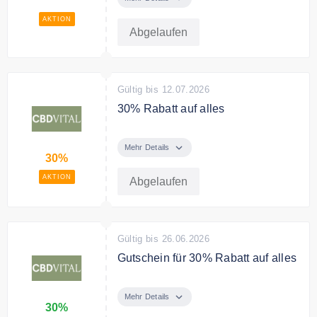
AKTION
Bedingungen
Abgelaufen
Ausgenommen Kategorie
Angebote, Literatur &
Geschenkgutscheine.
Gültig bis 12.07.2026
30% Rabatt auf alles
Sichern Sie sich 30% Rabatt auf
das Sortiment
Mehr Details
30%
Bedingungen
AKTION
Abgelaufen
Ausgenommen Kategorie
Angebote, Geschenkgutscheine,
Literatur & 2+1 Aktionen.
Gültig bis 26.06.2026
Gutschein für 30% Rabatt auf alles
Profitiere jetzt von 30% Rabatt auf
das gesamte Sortiment.
Mehr Details
30%