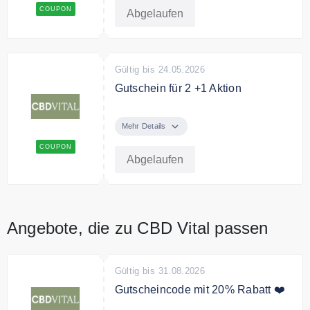
Bedingungen
COUPON
Abgelaufen
Ausgenommen Kategorie
Angebote, Geschenkgutscheine &
Literatur.
Gültig bis 24.05.2026
Gutschein für 2 +1 Aktion
Sichere Dir jetzt mit dem
Gutscheincode 1 Produkt gratis.
Mehr Details
COUPON
Abgelaufen
Angebote, die zu CBD Vital passen
Gültig bis 31.08.2026
Gutscheincode mit 20% Rabatt ❤️