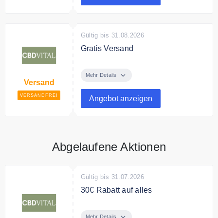
Gültig bis 31.08.2026
Gratis Versand
Wir liefern Ihre Bestellung
versandkostenfrei in Österreich,
Mehr Details
Versand
Deutschland und der Schweiz.
VERSANDFREI
Angebot anzeigen
Abgelaufene Aktionen
Gültig bis 31.07.2026
30€ Rabatt auf alles
Sichern Sie sich 30% Rabatt auf
das ganze Sortiment
Mehr Details