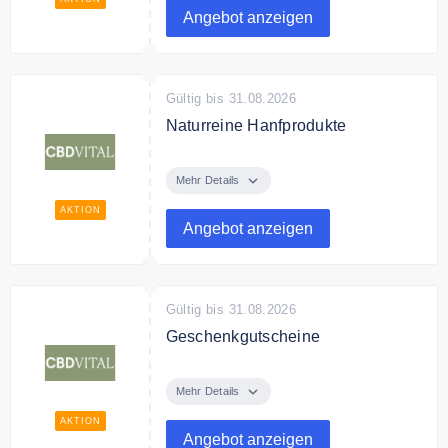
Angebot anzeigen
Gültig bis 31.08.2026
Naturreine Hanfprodukte
Naturreine Hanfprodukte und
Superfood höchster Qualität bei
Mehr Details
CBD Vital
AKTION
Angebot anzeigen
Gültig bis 31.08.2026
Geschenkgutscheine
Entspannung schenken mit CBD
VITAL Gutscheinen
Mehr Details
AKTION
Angebot anzeigen