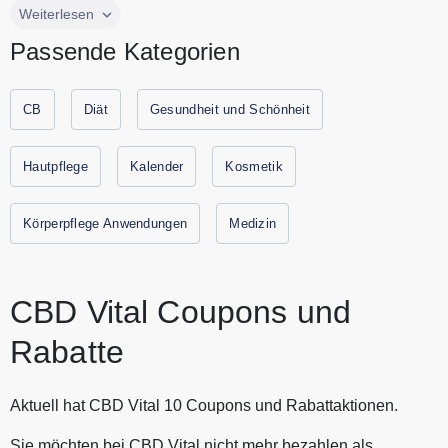
CBD Vital ist der Onlineshop für Premium CBD Produkte.
Weiterlesen
Entdecken Sie hochwertige CBD und Hanfprodukte für mehr
Passende Kategorien
Freude im Alltag. CBD Vital bietet Öle, Pflegeprodukte, CBD
für Tiere und vieles mehr. Alle aktuellen Gutscheine und
Rabattaktionen von CBD Vital finden Sie auf
CB
Diät
Gesundheit und Schönheit
Gutscheine.codes.
Hautpflege
Kalender
Kosmetik
Körperpflege Anwendungen
Medizin
CBD Vital Coupons und
Rabatte
Aktuell hat CBD Vital 10 Coupons und Rabattaktionen.
Sie möchten bei CBD Vital nicht mehr bezahlen als