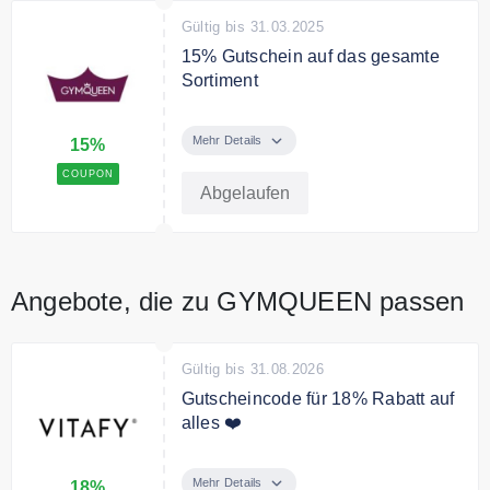
Gültig bis 31.03.2025
15% Gutschein auf das gesamte
Sortiment
Verwenden Sie den Code und
sparen Sie 15% auf das gesamte
Mehr Details
15%
Sortiment.
COUPON
Abgelaufen
Angebote, die zu GYMQUEEN passen
Gültig bis 31.08.2026
Gutscheincode für 18% Rabatt auf
alles ❤️
Verwende den Code um 18%
Rabatt auf Deine gesamte
Mehr Details
18%