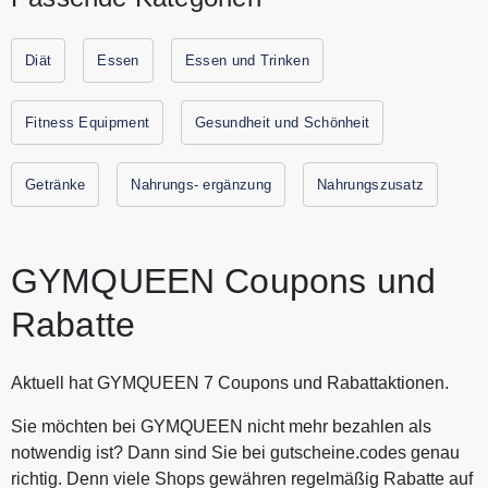
Proteinreiche und kalorienarme Fitness Produkte und
Snacks für körperbewusste Frauen, die mit Spaß und ohne
Zwang ihre persönlichen Ziele erreichen wollen. Egal ob
Diät
Essen
Essen und Trinken
Sie die allgemeine Fitness aufbauen, ein paar Kilo
abnehmen oder Muskeln aufbauen möchten. Entdecken Sie
Fitness Equipment
Gesundheit und Schönheit
die Premium Sportnahrung für Frauen von GYMQUEEN
zum günstigen Preis. Alle aktuellen Gutscheine und
Getränke
Nahrungs- ergänzung
Nahrungszusatz
Rabattaktionen von GYMQUEEN finden Sie immer hier auf
Gutscheine.codes.
GYMQUEEN Coupons und
Rabatte
Aktuell hat GYMQUEEN 7 Coupons und Rabattaktionen.
Sie möchten bei GYMQUEEN nicht mehr bezahlen als
notwendig ist? Dann sind Sie bei gutscheine.codes genau
richtig. Denn viele Shops gewähren regelmäßig Rabatte auf