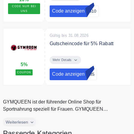
Deine gesamte Bestellung bei
CODE NUR BEI
Prozis.
Code anzeigen
ES10
UNS
Gültig bis 31.08.2026
Gutscheincode für 5% Rabatt
Spare mit dem Rabattcode 5% auf
Deinen gesamten Einkauf. Ohne
Mehr Details
5%
Mindestbestellwert.
COUPON
Code anzeigen
unt5
GYMQUEEN ist der führender Online Shop für
Sportnahrung speziell für Frauen. GYMQUEEN
Proteinreiche und kalorienarme Fitness Pro...
GYMQUEEN ist der führender Online Shop für
Weiterlesen
Sportnahrung speziell für Frauen. GYMQUEEN
Passende Kategorien