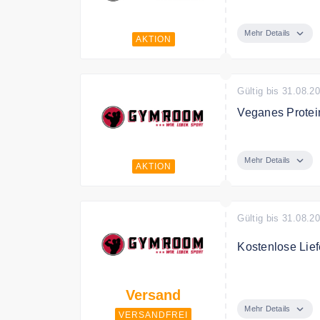
Entdecke Premi
Mehr Details
AKTION
Gültig bis 31.08.2
Veganes Protei
Entdecke jetzt
Mehr Details
AKTION
Gültig bis 31.08.2
Kostenlose Lie
Gymroom versend
Versand
Mehr Details
VERSANDFREI