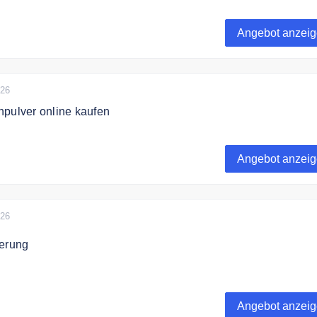
um Fitness Supplements zum besten Preis bei Gymroom.
Angebot anzei
026
npulver online kaufen
 die vegane Proteinpulver von Gymroom.
Angebot anzei
026
ferung
et kostenfrei ab 60€ Bestellwert.
Angebot anzei