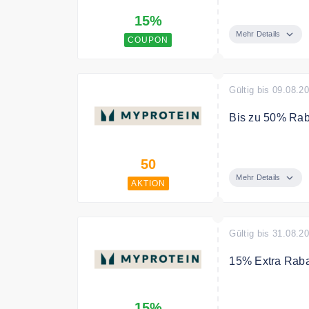
Mit dem Code gi
15%
Bedingungen
Mehr Details
COUPON
MBW 29,99
Gültig bis 09.08.2
Bis zu 50% Raba
Spare bis zu 50
50
Mehr Details
AKTION
Gültig bis 31.08.2
15% Extra Raba
Sichere Dir bis
15%