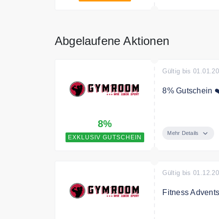
Abgelaufene Aktionen
Gültig bis 01.01.2
8% Gutschein ❤️
Mit den exklusi
8%
Mehr Details
EXKLUSIV GUTSCHEIN
Gültig bis 01.12.2
Fitness Advents
Fitness Advent