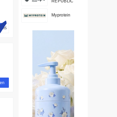
REPUBLIC
Myprotein
unt5
gen