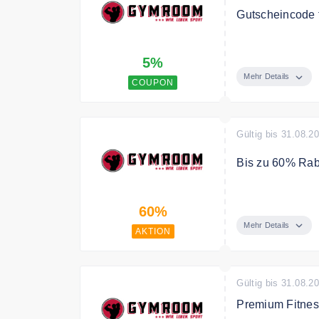
Gutscheincode 
Spare mit dem 
5%
Mindestbestellw
Mehr Details
COUPON
Gültig bis 31.08.2
Bis zu 60% Rab
Spare bis zu 6
60%
Mehr Details
AKTION
Gültig bis 31.08.2
Premium Fitnes