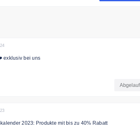
024
 exklusiv bei uns
ven Code sichern Sie sich 8% auf Ihre Bestellung
Abgelau
023
kalender 2023: Produkte mit bis zu 40% Rabatt
skalender 2023: Produkte mit Rabatten bis zu 40%