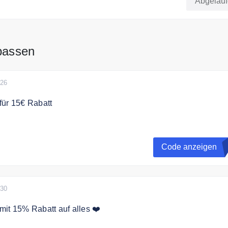
Abgelau
passen
026
für 15€ Rabatt
 dem Gutscheincode 15€ Rabatt auf Ihre Bestellung.
Code anzeigen
U
eitraum und solange der Vorrat reicht. Nicht mit anderen Rab
b 100€ Mindestbestellwert.
030
it 15% Rabatt auf alles ❤️