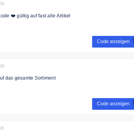
026
e ❤️ gültig auf fast alle Artikel
ode und spare 10% auf Deine Bestellung.
Code anzeigen
ufswert von 120€.
026
uf das gesamte Sortiment
rhälst Du 7% auf das gesamte Sortiment.
Code anzeigen
ufswert von 70€
026