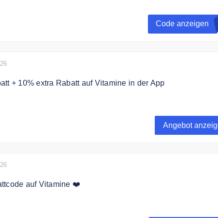
bt es 15% auf alles
Code anzeigen
026
tt + 10% extra Rabatt auf Vitamine in der App
% + 10% extra auf Vitamine in der App
Angebot anzei
026
ttcode auf Vitamine ❤️
 zu 40% auf Vitamine + 15% Extra mit dem Code.