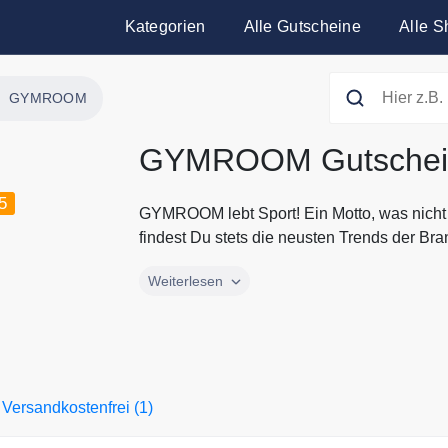
Kategorien
Alle Gutscheine
Alle S
GYMROOM
GYMROOM Gutschei
5
GYMROOM lebt Sport! Ein Motto, was nicht
findest Du stets die neusten Trends der Bran
GYMROOM lebt Sport! Ein Motto, was nicht
Weiterlesen
findest Du stets die neusten Trends der Br
GYMROOM hat sich darauf spezialisiert, N
der beliebtesten Anbieter in einem Shop z
oder einfach nur gesunde Snacks, bei GYMRO
durch Gutscheine.codes mit den aktuellen 
Versandkostenfrei (1)
GYMROOM