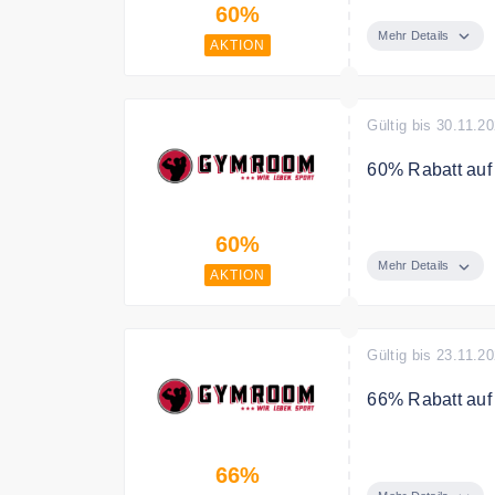
60%
Mehr Details
AKTION
Gültig bis 30.11.2
60% Rabatt auf
Gymroom Advent
60%
Mehr Details
AKTION
Gültig bis 23.11.2
66% Rabatt auf
100% Whey Prote
66%
Sie sparen 66