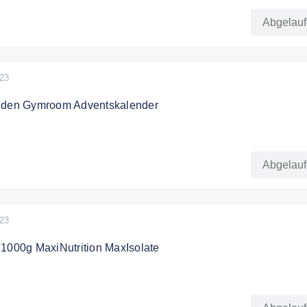
Abgelau
023
 den Gymroom Adventskalender
skalender anstatt 69,90 EUR jetzt für nur 27,90 EUR!
Abgelau
023
 1000g MaxiNutrition MaxIsolate
in Isolate (1000g) - MHD Maxi Nutrition ab 14,99€ statt 44,
%