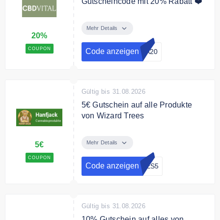
Gutscheincode mit 20% Rabatt ❤️
Verwenden Sie den Code an der
Kasse und sichern Sie sich 20%
Mehr Details
20%
Rabatt auf die gesamte Bestellung
COUPON
Code anzeigen
PA20
Gültig bis 31.08.2026
5€ Gutschein auf alle Produkte
von Wizard Trees
5€ Rabattgutschein gültig auf alle
Produkte von Wizard Trees
Mehr Details
5€
COUPON
Code anzeigen
EES5
Gültig bis 31.08.2026
10% Gutschein auf alles von