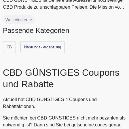
CBD GÜNSTIGES ist Deine erste Adresse für hochwertige
CBD Produkte zu unschlagbaren Preisen. Die Mission von
CBD GÜNSTIGES ist e...
CBD GÜNSTIGES ist Deine erste Adresse für hochwertige
Weiterlesen
CBD Produkte zu unschlagbaren Preisen. Die Mission von
Passende Kategorien
CBD GÜNSTIGES ist es, CBD für jedermann zugänglich zu
machen, ohne Kompromisse bei der Qualität einzugehen,
damit jeder in den Genuss seiner Vorteile kommt. Entdecke
CB
Nahrungs- ergänzung
bei CBD GÜNSTIGES CBD Blüten, CBD Öle und THC
Alternativen zum fairen Preis. Spare jetzt durch
Gutscheine.codes mit den aktuellen Gutscheine und
CBD GÜNSTIGES Coupons
Rabattaktionen von CBD GÜNSTIGES.
und Rabatte
Aktuell hat CBD GÜNSTIGES 4 Coupons und
Rabattaktionen.
Sie möchten bei CBD GÜNSTIGES nicht mehr bezahlen als
notwendig ist? Dann sind Sie bei gutscheine.codes genau