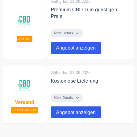
Gültig bis 31.08.2026
Premium CBD zum günstigen
Preis
Entdecke in dem Online Shop
Premium CBD Produkte zum
Mehr Details
günstigen Preis.
AKTION
Angebot anzeigen
Gültig bis 31.08.2026
Kostenlose Lieferung
Ab 69€ Bestellwert liefert CBD
Günstiges versandkostenfrei
Mehr Details
Versand
innerhalb der EU.
VERSANDFREI
Angebot anzeigen