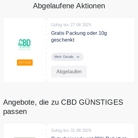
Abgelaufene Aktionen
Gültig bis 27.04.2025
Gratis Packung oder 10g
geschenkt
Nur für kurze Zeit: 10g Geschenkt
ab 89€ Kaufpreis oder die 4
Mehr Details
Packung geschenkt.
AKTION
Abgelaufen
Angebote, die zu CBD GÜNSTIGES
passen
Gültig bis 31.08.2026