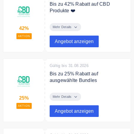
Bis zu 42% Rabatt auf CBD
Produkte ❤️
Spare bis zu 42% auf eine
Auswahl von CBD Produkten.
Mehr Details
42%
AKTION
Angebot anzeigen
Gültig bis 31.08.2026
Bis zu 25% Rabatt auf
ausgewählte Bundles
Spare bis zu 25% auf ausgewählte
Probierpakete un Bundles.
Mehr Details
25%
AKTION
Angebot anzeigen