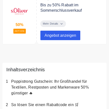
Bis zu 50% Rabatt im
Sommerschlussverkauf
Sparen Sie bis zu 50% Rabatt im
Sommerschlussverkauf
Mehr Details
50%
AKTION
Angebot anzeigen
Inhaltsverzeichnis
Poppistrong Gutschein: Ihr Großhandel für
Textilien, Restposten und Markenware 50%
günstiger 🔥
So lösen Sie einen Rabattcode ein 🛒