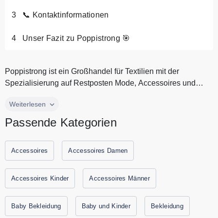
📞 Kontaktinformationen
Unser Fazit zu Poppistrong 🎯
Poppistrong ist ein Großhandel für Textilien mit der
Spezialisierung auf Restposten Mode, Accessoires und
Schuhe. Entdecken Sie...
Poppistrong ist ein Großhandel für Textilien mit der
Weiterlesen
Spezialisierung auf Restposten Mode, Accessoires und
Passende Kategorien
Schuhe. Entdecken Sie im Online Shop stilvolle Bekleidung
von Top Marken wie Pepe Jeans, zero oder G-Star zum
besten Preis. Alle aktuellen Gutscheine und Rabattaktionen
Accessoires
Accessoires Damen
von Poppistrong finden Sie immer hier auf
Gutscheine.codes.
Accessoires Kinder
Accessoires Männer
Baby Bekleidung
Baby und Kinder
Bekleidung