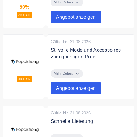
bis zu 50% auf ausgewählte Mode
Mehr Details
50%
und Accessoires.
AKTION
Angebot anzeigen
Gültig bis 31.08.2026
Stilvolle Mode und Accessoires
zum günstigen Preis
Kaufen Sie online bei Poppistrong
stilvolle Mode und Accessoires
Mehr Details
zum günstigen Preis.
AKTION
Angebot anzeigen
Gültig bis 31.08.2026
Schnelle Lieferung
Poppistrong liefert schnell alle