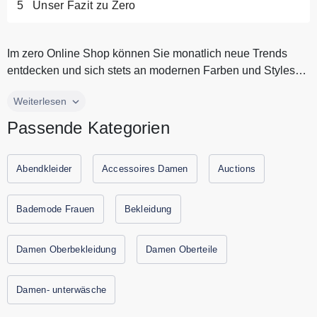
Unser Fazit zu Zero
Im zero Online Shop können Sie monatlich neue Trends
entdecken und sich stets an modernen Farben und Styles
erfreuen. Vom Busine...
Im zero Online Shop können Sie monatlich neue Trends
Weiterlesen
entdecken und sich stets an modernen Farben und Styles
Passende Kategorien
erfreuen. Vom Businessoutfit über Abendbekleidung bis zum
lockeren Alltagslook. Die Kollektion von zero umfasst
Kleider, Blusen, Röcke, Hosen und Strickjacken. Bei zero
Abendkleider
Accessoires Damen
Auctions
finden Sie auch Accessoires wie Tücher oder Gürtel. Je
nach Saison gibt es passende Jacken und Mäntel, um jedes
Bademode Frauen
Bekleidung
Outfit stilvoll abzurunden. Sparen Sie jetzt durch
Gutscheine.codes mit den aktuellen Gutscheinen und
Damen Oberbekleidung
Damen Oberteile
Rabattaktionen von zero.
Damen- unterwäsche