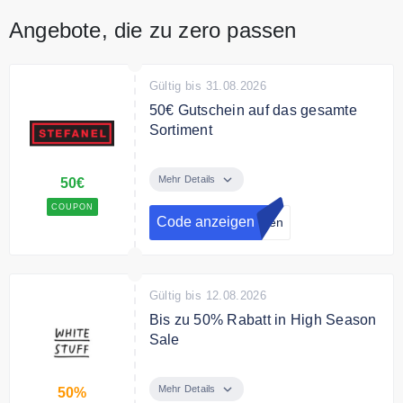
Angebote, die zu zero passen
Gültig bis 31.08.2026
50€ Gutschein auf das gesamte
Sortiment
50€ Gutschein auf das gesamte
Sortiment pro 500€ Einkauf.
Mehr Details
50€
Melden Sie sich jetzt zum Stefanel
COUPON
Treueprogramm an.
Code anzeigen
lden
Gültig bis 12.08.2026
Bis zu 50% Rabatt in High Season
Sale
Spare bis zu 50% in der Sale
Kategorie
Mehr Details
50%