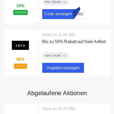
Anmeldung zum Newsletter
Mehr Details
10%
COUPON
Code anzeigen
ZERO
Gültig bis 31.08.2026
Bis zu 50% Rabatt auf Sale Artikel
Sale Artikel bis zu 50% reduziert.
Mehr Details
50%
AKTION
Angebot anzeigen
Abgelaufene Aktionen
Gültig bis 31.07.2026