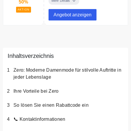
ausgewählte Artikel im Outlet
Mehr Details
50%
AKTION
Angebot anzeigen
Inhaltsverzeichnis
Zero: Moderne Damenmode für stilvolle Auftritte in
jeder Lebenslage
Ihre Vorteile bei Zero
So lösen Sie einen Rabattcode ein
📞 Kontaktinformationen