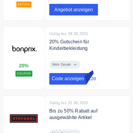
AKTION
Angebot anzeigen
Gültig bis 09.08.2026
20% Gutschein für
Kinderbekleidung
Back to School: 20% Rabatt auf
Kinderbekleidung mit dem Code
Mehr Details
20%
sichern & gratis Versand.
COUPON
Code anzeigen
OL20
Gültig bis 31.08.2026
Bis zu 50% Rabatt auf
ausgewählte Artikel
Bis zu 50% Rabatt auf