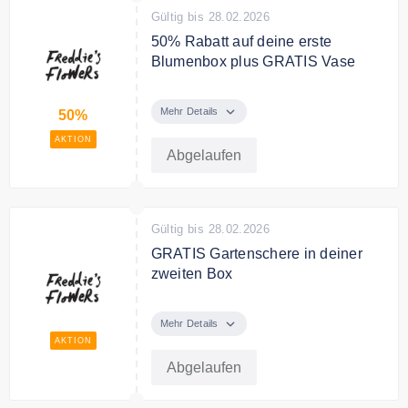
Gültig bis 28.02.2026
auf Wunsch auch mit einer
passenden Vase.
50% Rabatt auf deine erste
Blumenbox plus GRATIS Vase
50% Rabatt auf deine erste
Blumenbox ✨ + GRATIS Vase zu
Mehr Details
50%
deiner ersten Lieferung
AKTION
Abgelaufen
Gültig bis 28.02.2026
GRATIS Gartenschere in deiner
zweiten Box
GRATIS Gartenschere in deiner
zweiten Box
Mehr Details
AKTION
Abgelaufen