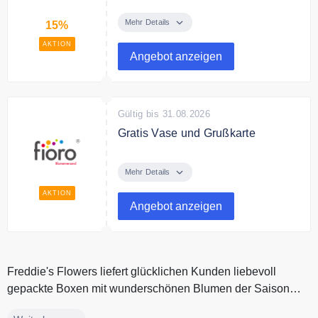
Du erhältst 15 % Rabatt auf den
Warenkaufpreis Deiner zweiten
Mehr Details
15%
Bestellung, die Du direkt im
AKTION
Anschluss an Deine erste
Angebot anzeigen
Bestellung aufgibst.
Gültig bis 31.08.2026
Gratis Vase und Grußkarte
Verschicken Sie Blumen mit
FloraPrima mit gratis Vase und
Mehr Details
Gratis Grußkarte.
AKTION
Angebot anzeigen
Freddie's Flowers liefert glücklichen Kunden liebevoll
gepackte Boxen mit wunderschönen Blumen der Saison
nach Hause. Die Blumen...
Freddie's Flowers liefert glücklichen Kunden liebevoll