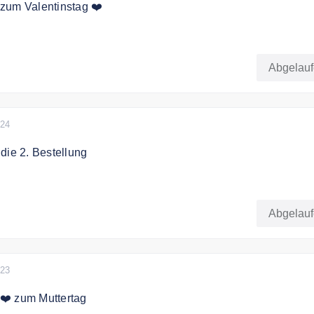
zum Valentinstag ❤️
rhalten Sie 10% Rabatt zum Valentinstag.
Abgelau
024
die 2. Bestellung
i Fioro 15% Rabatt auf die 2. Bestellung.
Abgelau
023
❤️ zum Muttertag