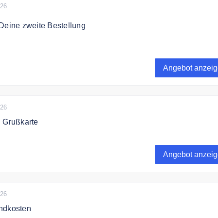
026
Deine zweite Bestellung
% Rabatt auf den Warenkaufpreis Deiner zweiten Bestellung, 
schluss an Deine erste Bestellung aufgibst.
Angebot anzei
026
d Grußkarte
 Blumen mit FloraPrima mit gratis Vase und Gratis Grußkarte
Angebot anzei
026
ndkosten