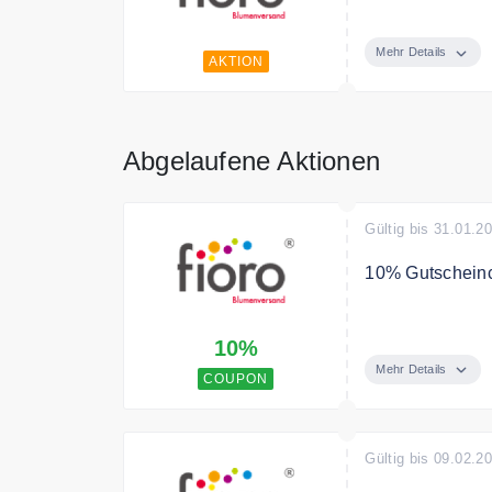
Mit FloraPrima
versenden. Dab
Mehr Details
AKTION
günstigen Preis
weltweit eine s
Abgelaufene Aktionen
Gültig bis 31.01.2
10% Gutschein
Nutzen Sie den
10%
Mehr Details
COUPON
Gültig bis 09.02.2