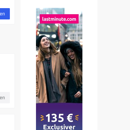
k
n zu
gen
fen