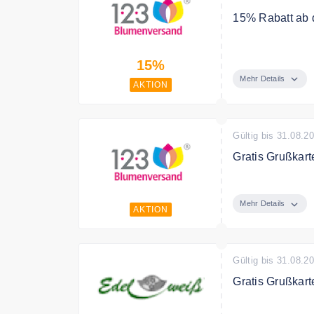
15% Rabatt ab 
Ab der zweiten 
15%
Anschluss tätig
Blumenstrauß v
Mehr Details
AKTION
Gültig bis 31.08.2
Gratis Grußkart
Zu jeder Bestel
Ferrero Rocher
Mehr Details
AKTION
Gültig bis 31.08.2
Gratis Grußkart
Bei der Auswahl