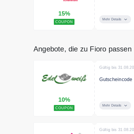
Verwenden Sie 
15%
Mehr Details
COUPON
Angebote, die zu Fioro passen
Gültig bis 31.08.2
Gutscheincode m
Mit diesem Guts
10%
Bestellung. Gan
eingeben und d
Mehr Details
COUPON
Gültig bis 31.08.2