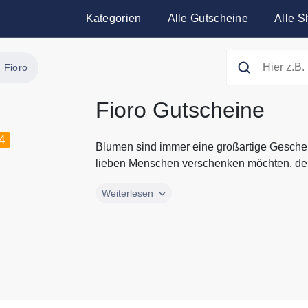
Kategorien
Alle Gutscheine
Alle S
Fioro
Fioro Gutscheine
4
Blumen sind immer eine großartige Gesche
lieben Menschen verschenken möchten, der 
Blumen sind immer eine großartige Gesche
Weiterlesen
lieben Menschen verschenken möchten, der 
gibt es den Blumenversand fioro. Verschenk
und Familie. Alle aktuellen Gutscheine und 
Gutscheine.codes.