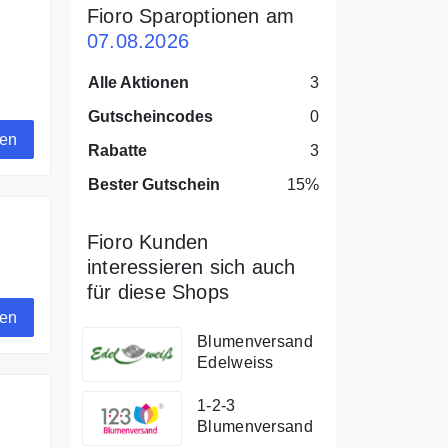
Fioro Sparoptionen am
07.08.2026
Alle Aktionen
3
die
Gutscheincodes
0
gen
Rabatte
3
Bester Gutschein
15%
Fioro Kunden
interessieren sich auch
.
für diese Shops
gen
Blumenversand
Edelweiss
1-2-3
Blumenversand