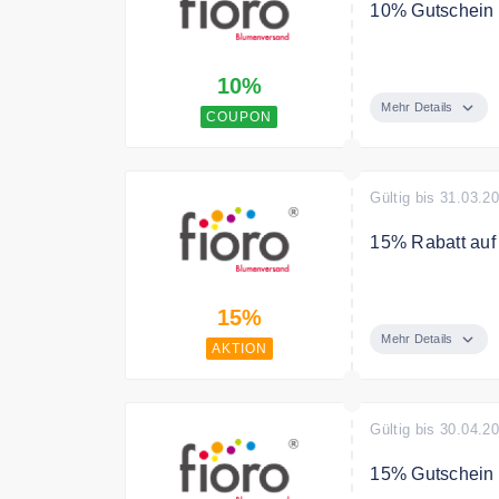
10% Gutschein 
Mit dem Code e
10%
Mehr Details
COUPON
Gültig bis 31.03.2
15% Rabatt auf 
Erhalten Sie be
15%
Mehr Details
AKTION
Gültig bis 30.04.2
15% Gutschein 