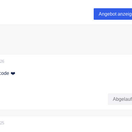
 kannst Du Blumen bequem online bestellen und als Geschen
ei kannst Du aus einer Reihe verschiedenen Zustellungsarte
Angebot anzei
en wählen. FloraPrima bietet Dir in Deutschland, Europa und
chnelle und zuverlässige Lieferung.
026
code ❤️
 Code an der Kasse und sparen Sie 10% im Shop.
Abgelau
025