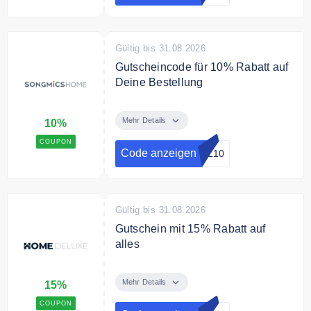
Gültig bis 31.08.2026
Gutscheincode für 10% Rabatt auf
Deine Bestellung
Sichere Dir mit dem
Gutscheincode 10% auf Deine
Mehr Details
10%
Bestellung
COUPON
Code anzeigen
OL10
Gültig bis 31.08.2026
Gutschein mit 15% Rabatt auf
alles
Profitieren Sie von dem 15%
Home Deluxe Gutscheincode auf
Mehr Details
15%
das gesamte Sortiment
COUPON