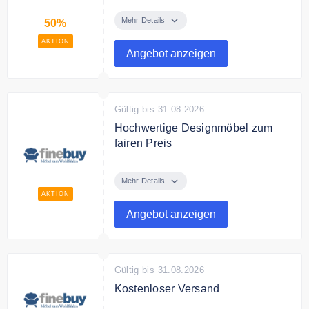
Spare bis zu 50% auf ausgewählte
Möbel und Accessoires in der Sale
Mehr Details
50%
Kategorie.
AKTION
Angebot anzeigen
Gültig bis 31.08.2026
Hochwertige Designmöbel zum
fairen Preis
Entdecke bei finebuy
Designmöbel zum besten Preis.
Mehr Details
AKTION
Angebot anzeigen
Gültig bis 31.08.2026
Kostenloser Versand