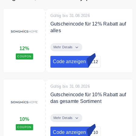
Gültig bis 31.08.2026
Gutscheincode für 12% Rabatt auf
alles
Sparen Sie mit dem
Gutscheincode 12% auf alle
Mehr Details
12%
Artikel
COUPON
Code anzeigen
OL12
Bedingungen
Nur für Abonnenten des Online
Shops.
Gültig bis 31.08.2026
Gutscheincode für 10% Rabatt auf
das gesamte Sortiment
Verwende den Gutscheincode um
10% Rabatt auf das gesamte
Mehr Details
10%
Sortiment zu sparen.
COUPON
Code anzeigen
UT10