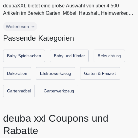
Angebot ist nicht mit anderen
deubaXXL bietet eine große Auswahl von über 4.500
Aktionen und Gutscheinen
Artikeln im Bereich Garten, Möbel, Haushalt, Heimwerker,
kombinierbar.
Spielzeug, Sport und...
deubaXXL bietet eine große Auswahl von über 4.500
Weiterlesen
Artikeln im Bereich Garten, Möbel, Haushalt, Heimwerker,
Passende Kategorien
Spielzeug, Sport und Tier. Vom Last Minute Geschenk bis
zur umfangreichen Party Ausstattung, von der hochwertigen
Sitzgarnitur für Ihren Garten bis zum unverzichtbaren
Baby Spielsachen
Baby und Kinder
Beleuchtung
Heimwerkerset für den Hausgebrauch finden Sie alles in
dem Onlineshop. Sparen Sie jetzt durch Gutscheine.codes
Dekoration
Elektrowerkzeug
Garten & Freizeit
mit den aktuellen Gutscheinen und Rabattaktionen von
deubaXXL.
Gartenmöbel
Gartenwerkzeug
deuba xxl Coupons und
Rabatte