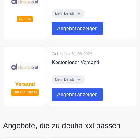
Entdecken Sie bei deuba xxl
hochwertige Wohnaccessoires
Mehr Details
und Gartenausstattung zum besten
AKTION
Preis
Angebot anzeigen
Gültig bis 31.08.2026
Kostenloser Versand
Deuba XXL liefert
versandkostenfrei alle Artikel.
Mehr Details
Versand
Auch für große, sperrige Artikel.
VERSANDFREI
Angebot anzeigen
Angebote, die zu deuba xxl passen