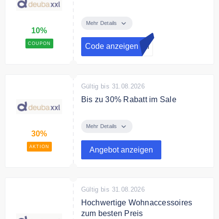
Melden Sie sich jetzt zum deuba
xxl Newsletter an und erhalten Sie
Mehr Details
10%
einen 10€ Gutschein auf Ihre
Bestellung.
COUPON
Code anzeigen
xxl
Gültig bis 31.08.2026
Bis zu 30% Rabatt im Sale
Sparen Sie bis zu 30% auf
ausgewählte Artikel in der Sale
Mehr Details
30%
Kategorie.
AKTION
Angebot anzeigen
Gültig bis 31.08.2026
Hochwertige Wohnaccessoires
zum besten Preis