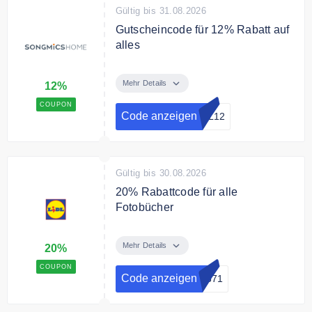
Gültig bis 31.08.2026
Gutscheincode für 12% Rabatt auf
alles
Sparen Sie mit dem
Gutscheincode 12% auf alle
Mehr Details
12%
Artikel
COUPON
Code anzeigen
OL12
Bedingungen
Nur für Abonnenten des Online
Shops.
Gültig bis 30.08.2026
20% Rabattcode für alle
Fotobücher
Sicher Dir mit dem Code 20%
Rabatt auf alle Fotobücher
Mehr Details
20%
COUPON
Bedingungen
Code anzeigen
3871
Nicht mit anderen Aktionen
kombinierbar.