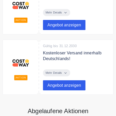
Costway versendet kostenfrei
innerhalb Deutschlands.
Mehr Details
AKTION
Angebot anzeigen
Gültig bis 31.12.2030
Kostenloser Versand innerhalb
Deutschlands!
Kostenloser Versand innerhalb
Deutschlands (Festland)!
Mehr Details
AKTION
Angebot anzeigen
Abgelaufene Aktionen