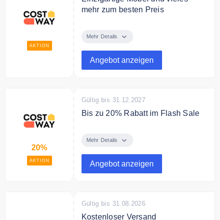
mehr zum besten Preis
Entdecken Sie einzigartige Möbel
und vieles mehr zum besten Preis
Mehr Details
bei Costway.
AKTION
Angebot anzeigen
Gültig bis 31.12.2027
Bis zu 20% Rabatt im Flash Sale
Blitzangebote: Preisnachlass bis
zu 20% und Preisgarantie.
Mehr Details
20%
AKTION
Angebot anzeigen
Gültig bis 31.08.2026
Kostenloser Versand