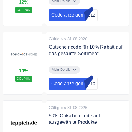
Gutscheincode 12% auf alle
Mehr Details
12%
Artikel
COUPON
Code anzeigen
OL12
Bedingungen
Nur für Abonnenten des Online
Shops.
Gültig bis 31.08.2026
Gutscheincode für 10% Rabatt auf
das gesamte Sortiment
Verwende den Gutscheincode um
10% Rabatt auf das gesamte
Mehr Details
10%
Sortiment zu sparen.
COUPON
Code anzeigen
UT10
Gültig bis 31.08.2026
50% Gutscheincode auf
ausgewählte Produkte
Mit dem Gutscheincode erhalten