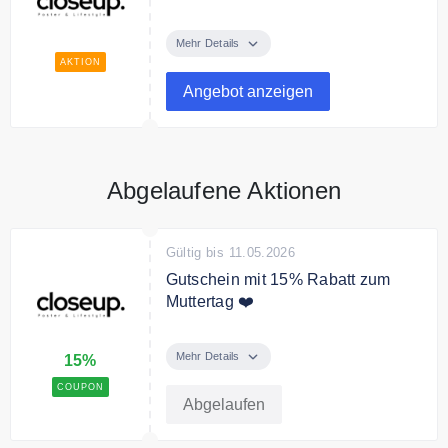
Entdecke im Online Shop coole
Posters und Merchandise zum
Mehr Details
günstigen Preis.
AKTION
Angebot anzeigen
Abgelaufene Aktionen
Gültig bis 11.05.2026
Gutschein mit 15% Rabatt zum
Muttertag ❤️
15% Rabatt auf alles zum
Muttertag
Mehr Details
15%
COUPON
Abgelaufen