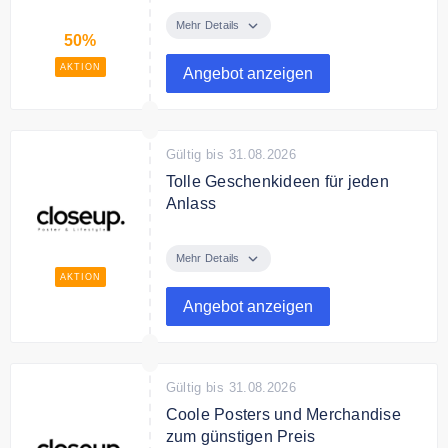
In der Sale Kategorie findest Du
ausgewählte Artikel bis zu 50%
Mehr Details
50%
reduziert.
AKTION
Angebot anzeigen
Gültig bis 31.08.2026
Tolle Geschenkideen für jeden
Anlass
Lass dich inspirieren und finde
tolle Geschenkideen für jeden
Mehr Details
Anlass.
AKTION
Angebot anzeigen
Gültig bis 31.08.2026
Coole Posters und Merchandise
zum günstigen Preis