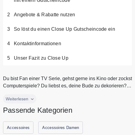
mit einem Gutscheincode
Angebote & Rabatte nutzen
So löst du einen Close Up Gutscheincode ein
Kontaktinformationen
Unser Fazit zu Close Up
Du bist Fan einer TV Serie, gehst gerne ins Kino oder zockst
Computerspiele? Du liebst es, deine Bude zu dekorieren?
Oder suchst...
Du bist Fan einer TV Serie, gehst gerne ins Kino oder zockst
Weiterlesen
Computerspiele? Du liebst es, deine Bude zu dekorieren?
Passende Kategorien
Oder suchst du ein ausgefallenes, witziges Geschenk?
Dann bist Du im Online Shop genau an der richtigen
Adresse. Entdecke Poster, Shirts oder Fan Artikel von
Accessoires
Accessoires Damen
Marvel, Star Wars oder The Simpsons zum Besten Preis.