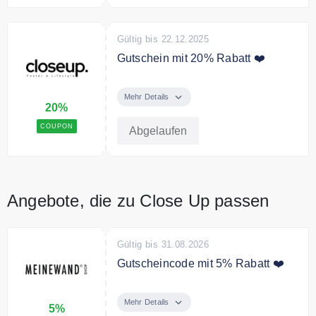
Gültig bis 22.12.2025
Gutschein mit 20% Rabatt ❤️
Sie sparen mit dem Code 20%
Rabatt für noch kurzfristige
Mehr Details
20%
Weihnachtsgeschenke
COUPON
Abgelaufen
Angebote, die zu Close Up passen
Gültig bis 31.08.2026
Gutscheincode mit 5% Rabatt ❤️
Sichern Sie sich mit unserem
exklusiven Code 5% Rabatt auf
Mehr Details
5%