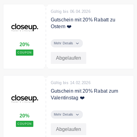
Gültig bis 06.04.2026
Gutschein mit 20% Rabatt zu
Ostern ❤️
Verwenden Sie den Code an der
Kasse und sichern Sie sich 20%
Mehr Details
20%
auf den gesamten Shop
COUPON
Abgelaufen
Gültig bis 14.02.2026
Gutschein mit 20% Rabat zum
Valentinstag ❤️
Zum Valentinstag auf das gesamte
Sortiment 20% sparen. Schaut
Mehr Details
20%
auch in die spezielle
COUPON
Valentinstagskategorie!
Abgelaufen