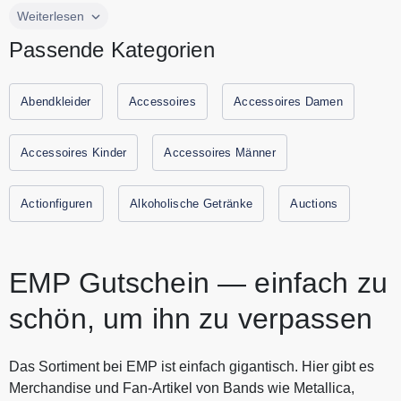
EMP ist seit 1986 Anbieter von über 30.000 Merchandise
Weiterlesen
Artikeln. Im Shop kann man Shirts und Musikvideos
Passende Kategorien
beliebter Bands kaufen. Man kann bei EMP sowohl Festival
Outfits als auch coole Street- oder Biker-Ware bestellen.
Darüber hinaus sind bei EMP noch Gaming Fanartikel und
Abendkleider
Accessoires
Accessoires Damen
Fun-Artikel zu finden. Ebenso kann man Produkte bekannter
Filme und Serien wie The Walking Dead und Bambi kaufen.
Accessoires Kinder
Accessoires Männer
Stöbern Sie sich durch den Shop und nutzen Sie beim Kauf
den EMP Gutschein. Denn damit kann man bares Geld
Actionfiguren
Alkoholische Getränke
Auctions
sparen.
EMP Gutschein — einfach zu
schön, um ihn zu verpassen
Das Sortiment bei EMP ist einfach gigantisch. Hier gibt es
Merchandise und Fan-Artikel von Bands wie Metallica,