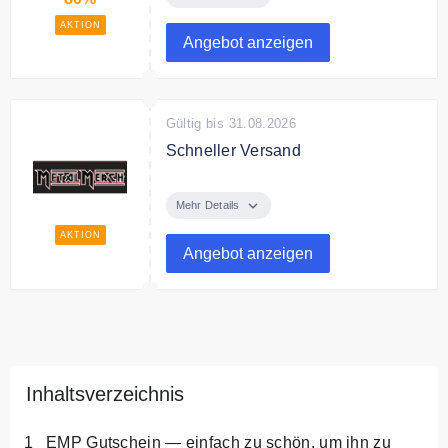
AKTION
Angebot anzeigen
Gültig bis 31.08.2026
Schneller Versand
Metalmerch versendet schnell alle
Bestellungen.
Mehr Details
AKTION
Angebot anzeigen
Inhaltsverzeichnis
EMP Gutschein — einfach zu schön, um ihn zu