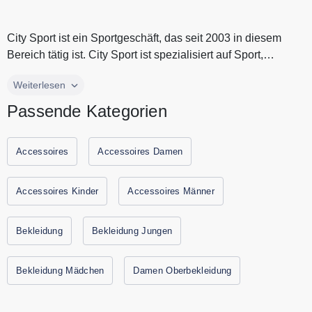
City Sport ist ein Sportgeschäft, das seit 2003 in diesem
Bereich tätig ist. City Sport ist spezialisiert auf Sport,
Freizeitbek...
City Sport ist ein Sportgeschäft, das seit 2003 in diesem
Weiterlesen
Bereich tätig ist. City Sport ist spezialisiert auf Sport,
Passende Kategorien
Freizeitbekleidung und Schuhe für Damen, Herren und
Kinder. City Sport verkauft renommierte internationale
Sportmarken und Luxusmarken wie Nike, Adidas, Armani,
Accessoires
Accessoires Damen
Tommy Hilfiger und viele andere. Alle aktuellen Gutscheine
und Rabattaktionen von City Sport finden Sie immer hier auf
Accessoires Kinder
Accessoires Männer
Gutscheine.codes.
Bekleidung
Bekleidung Jungen
Bekleidung Mädchen
Damen Oberbekleidung