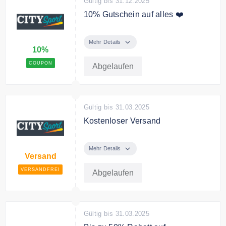
Gültig bis 31.12.2025
10% Gutschein auf alles ❤️
Mit dem Code erhalten Sie 10%
Rabatt auf Ihre Bestellung.
Mehr Details
10%
COUPON
Abgelaufen
Gültig bis 31.03.2025
Kostenloser Versand
City Sport versendet kostenfrei ab
49€ Bestellwert.
Mehr Details
Versand
VERSANDFREI
Abgelaufen
Gültig bis 31.03.2025