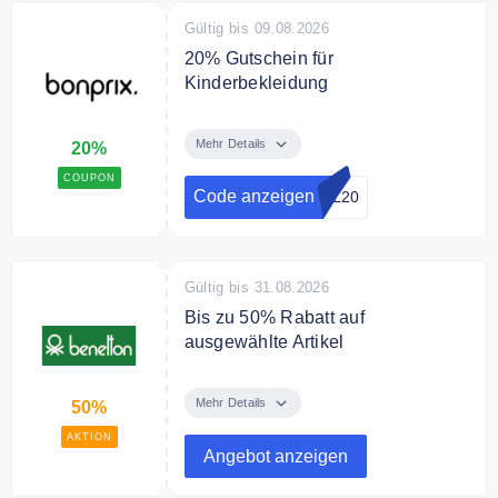
Gültig bis 09.08.2026
20% Gutschein für
Kinderbekleidung
Back to School: 20% Rabatt auf
Kinderbekleidung mit dem Code
Mehr Details
20%
sichern & gratis Versand.
COUPON
Code anzeigen
OL20
Gültig bis 31.08.2026
Bis zu 50% Rabatt auf
ausgewählte Artikel
Sparen Sie bis zu 50% Rabatt auf
ausgewählte Artikel im Sale
Mehr Details
50%
AKTION
Angebot anzeigen