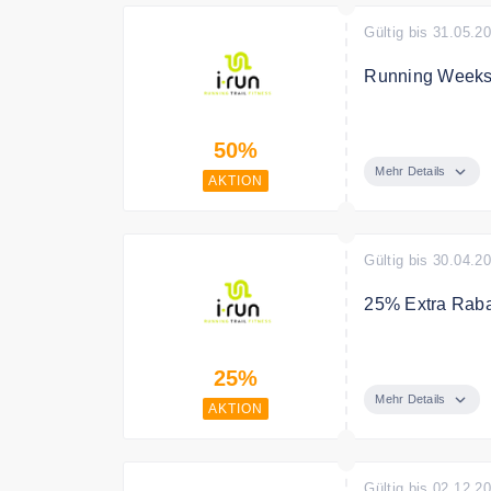
Gültig bis 31.05.2
Running Weeks:
Running Week: 
50%
Bekleidung, Zu
Mehr Details
AKTION
Gültig bis 30.04.2
25% Extra Raba
Sichere Dir bi
25%
Bekleidung
Mehr Details
AKTION
Gültig bis 02.12.2