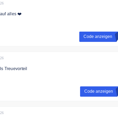
026
uf alles ❤️
rhalten Sie 15% Rabatt auf das gesamte Sortiment.
Code anzeigen
D
026
s Treuevorteil
für dein Vertrauen schenkt dir i-Run 5% deines
erts, die deinem Kundenkonto als Treuevorteil gutgeschrieb
Code anzeigen
il wird mit deiner nächsten Bestellung ab 60 Euro automatisc
026