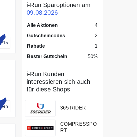
i-Run Sparoptionen am
09.08.2026
Alle Aktionen
4
Gutscheincodes
2
E15
Rabatte
1
Bester Gutschein
50%
i-Run Kunden
interessieren sich auch
für diese Shops
en
eben
365 RIDER
COMPRESSPO
h
RT