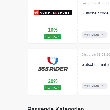
Gültig bis 31.08.2
Gutscheincode f
Melde dich jetz
10%
Gutschein für D
Mehr Details
COUPON
Gültig bis 31.08.2
Gutschein mit 2
Verwenden Sie d
20%
neuen Kollekti
Mehr Details
COUPON
Passende Kategorien