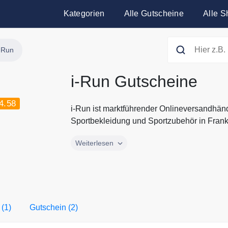
Kategorien
Alle Gutscheine
Alle S
-Run
i-Run Gutscheine
4.58
i-Run ist marktführender Onlineversandhän
Sportbekleidung und Sportzubehör in Frankr
i-Run ist marktführender Onlineversandhän
Weiterlesen
Sportbekleidung und Sportzubehör in Frankr
Verkauf von Sportausrüstung genießt i-Run 
eine ebenso große Beliebtheit, wie unter Lä
Gutscheine und Rabatte von i-Run finden S
 (1)
Gutschein (2)