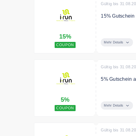
Gültig bis 31.08.2
15% Gutschein a
Mit dem Code e
15%
Mehr Details
COUPON
Gültig bis 31.08.2
5% Gutschein al
Als Dankeschön 
5%
Gesamtbestellw
werden.
Mehr Details
COUPON
Bedingungen
Dein Treuevorte
Gültig bis 31.08.2
verrechnet.