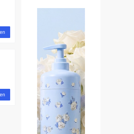
gen
gen