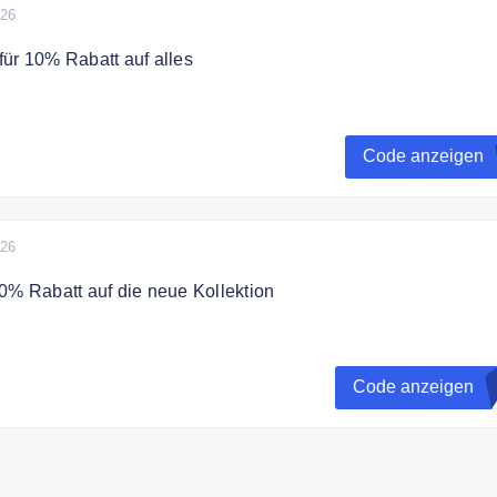
026
ür 10% Rabatt auf alles
t zum Compressport Newsletter an und erhalte einen 10%
eine Bestellung.
Code anzeigen
026
0% Rabatt auf die neue Kollektion
en Code und sichern Sie sich 20% Extra Rabatt auf Artikel 
on
Code anzeigen