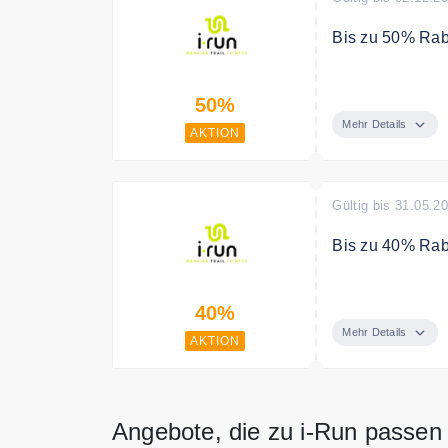
Bis zu 50% Raba
Der Black Frida
50%
Running-Ausrüs
zur Vorbereitun
Mehr Details
AKTION
zu unglaublich 
Gültig bis 31.05.2
Bis zu 40% Rab
Die Running We
40%
Artikeln
Mehr Details
AKTION
Angebote, die zu i-Run passen