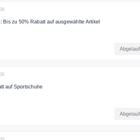
026
 Bis zu 50% Rabatt auf ausgewählte Artikel
Bis zu -50% auf eine bestimmte Auswahl an Schuhen,
behör und Elektronik
Abgelau
026
tt auf Sportschuhe
s zu 25% Rabatt auf eine bestimmte Auswahl an Laufschuhe u
Abgelau
025