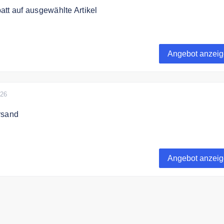
tt auf ausgewählte Artikel
i-run.de eine große Auswahl an Artikel für Runner bis zu 50%
en Sie unseren Link um alle Artikel zu entdecken
Angebot anzei
026
rsand
 kostenlos ab 70€ Bestellwert
Angebot anzei