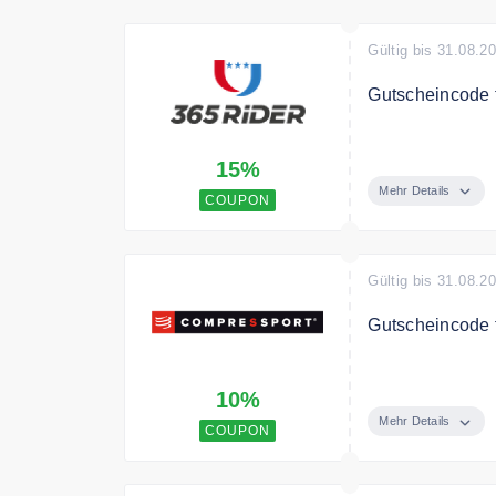
Gültig bis 31.08.2
Gutscheincode f
Sichern Sie si
15%
Artikel.
Mehr Details
COUPON
Gültig bis 31.08.2
Gutscheincode f
Mit dem Code s
10%
Mehr Details
COUPON