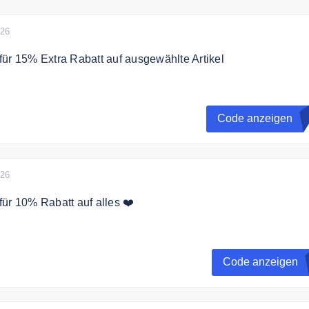
026
ür 15% Extra Rabatt auf ausgewählte Artikel
ch mit dem Gutscheincode 15% Extra Rabatt auf ausgewählte
Code anzeigen
A
026
ür 10% Rabatt auf alles ❤️
paren Sie 10% auf das gesamte Sortiment.
Code anzeigen