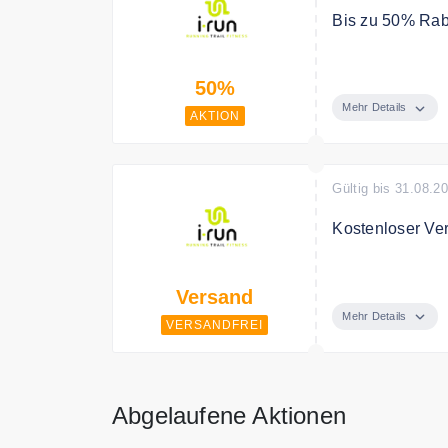
Bis zu 50% Raba
Sie finden bei 
50%
reduziert. Folg
Mehr Details
AKTION
Gültig bis 31.08.2
Kostenloser Ve
Der Versand ist
Versand
Bedingungen
Mehr Details
VERSANDFREI
70€ MBW
Abgelaufene Aktionen