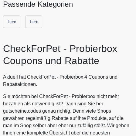
Passende Kategorien
CheckForPet ein um eine individuell für Sie
zusammengestellte Probierbox zu erhalten. Dank
CheckForPet Probierbox finden Sie neue gesunde Produkte
Tiere
Tiere
für Ihren Hund zum günstigen Preis. Sparen Sie jetzt durch
Gutscheine.codes mit den aktuellen Gutscheinen und
Rabattaktionen von CheckForPet.
CheckForPet - Probierbox
Coupons und Rabatte
Aktuell hat CheckForPet - Probierbox 4 Coupons und
Rabattaktionen.
Sie möchten bei CheckForPet - Probierbox nicht mehr
bezahlen als notwendig ist? Dann sind Sie bei
gutscheine.codes genau richtig. Denn viele Shops
gewähren regelmäßig Rabatte auf ihre Produkte, auf die
man im Shop selber aber eher nur zufällig stößt. Wir geben
Ihnen eine komplette Übersicht über die neuesten