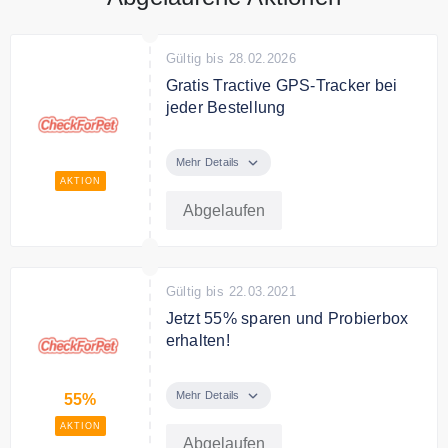
Gültig bis 28.02.2026
Gratis Tractive GPS-Tracker bei
jeder Bestellung
Sie erhalten einen Tractive GPS-
Tracker gratis bei jeder Bestellung.
Mehr Details
AKTION
Abgelaufen
Gültig bis 22.03.2021
Jetzt 55% sparen und Probierbox
erhalten!
Individuell zusammengestellte
Probierbox für deinen Hund.
Mehr Details
55%
AKTION
Abgelaufen