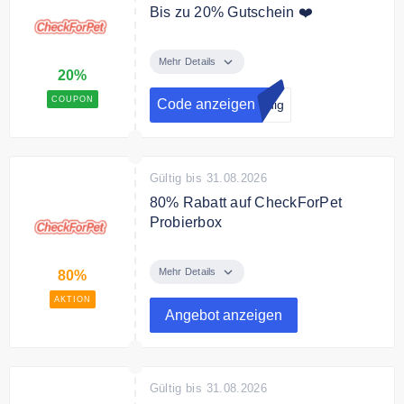
Bis zu 20% Gutschein ❤️
Sparen Sie bis zu 20% auf viele
Marken bei Ihrer ersten
Mehr Details
20%
Bestellung.
COUPON
Code anzeigen
ndig
Gültig bis 31.08.2026
80% Rabatt auf CheckForPet
Probierbox
Nur für kurze Zeit: sparen Sie bis
zu 80% auf CheckForPet
Mehr Details
80%
Probierbox.
AKTION
Angebot anzeigen
Gültig bis 31.08.2026