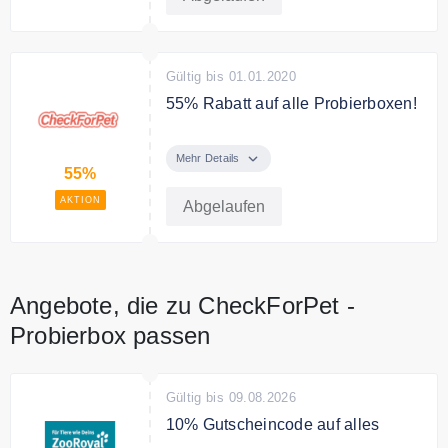
Gültig bis 01.01.2020
55% Rabatt auf alle Probierboxen!
Für kurze Zeit erhalten Sie jetzt
55% Rabatt auf alle Probierboxen.
Mehr Details
55%
Statt 26,90 € können Sie diese für
11,90 € zzgl.
AKTION
Abgelaufen
Bedingungen
Versandkosten vermarkten und
erhalten selbst ganze 50% auf den
Angebote, die zu CheckForPet -
Netto-Warenkorb.
Probierbox passen
Gültig bis 09.08.2026
10% Gutscheincode auf alles