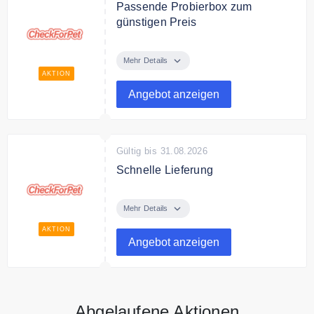
Passende Probierbox zum
günstigen Preis
Finden Sie bei CheckForPet das
passende Probierbox für Ihren
Mehr Details
Vierbeiner zum günstigen Preis.
AKTION
Angebot anzeigen
Gültig bis 31.08.2026
Schnelle Lieferung
CheckForPet liefert schnell alle
Probierboxen.
Mehr Details
AKTION
Angebot anzeigen
Abgelaufene Aktionen