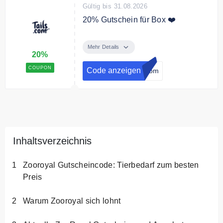
Gültig bis 31.08.2026
20% Gutschein für Box ❤️
Melde dich jetzt zum Teils.com an
und erhalte 20% Rabatt auf deinen
Mehr Details
20%
ersten Box.
COUPON
Code anzeigen
.com
Inhaltsverzeichnis
Zooroyal Gutscheincode: Tierbedarf zum besten
Preis
Warum Zooroyal sich lohnt