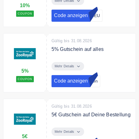
Deine gesamte Bestellung.
Mehr Details
10%
Bedingungen
COUPON
Code anzeigen
-NEU
Für Neukunden. Nur ein
Gutscheincode pro Bestellung
einlösbar.
Gültig bis 31.08.2026
5% Gutschein auf alles
Melde dich jetzt zum
Vorteilsprogramm von ZooRoyal
Mehr Details
5%
an und spare 5% auf Deine
Einkäufe.
COUPON
Code anzeigen
lden
Gültig bis 31.08.2026
5€ Gutschein auf Deine Bestellung
Melde dich jetzt zum ZooRoyal
Newsletter an und erhalte einen
Mehr Details
5€
5€ Gutschein.