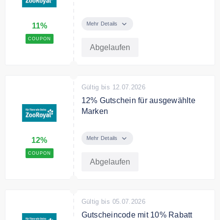
Spare mit dem Gutscheincode
11% auf Futter.
Mehr Details
11%
COUPON
Bedingungen
Abgelaufen
Ab 59€ Mindestbestellwert. Nur
solange der Vorrat reicht.
Gültig bis 12.07.2026
12% Gutschein für ausgewählte
Marken
Spare mit dem Gutscheincode
12% auf Royal Canin, Belcando,
Mehr Details
12%
Mjam Mjam, Dokas, Hunter, Trixie
COUPON
Abgelaufen
Bedingungen
Ab einem Mindestbestellwert von
39€
Gültig bis 05.07.2026
Gutscheincode mit 10% Rabatt