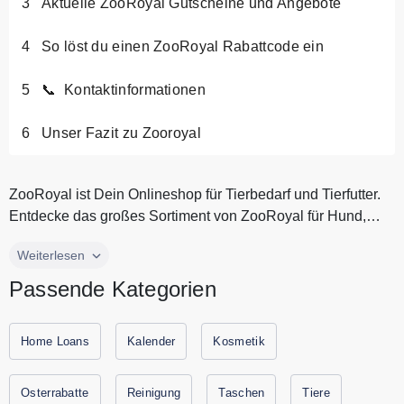
Aktuelle ZooRoyal Gutscheine und Angebote
So löst du einen ZooRoyal Rabattcode ein
📞 Kontaktinformationen
Unser Fazit zu Zooroyal
ZooRoyal ist Dein Onlineshop für Tierbedarf und Tierfutter.
Entdecke das großes Sortiment von ZooRoyal für Hund,
Katze, Kleintie...
ZooRoyal ist Dein Onlineshop für Tierbedarf und Tierfutter.
Weiterlesen
Entdecke das großes Sortiment von ZooRoyal für Hund,
Passende Kategorien
Katze, Kleintier und Aquarium. Lass Dich von seinem
großen Angebot für Hundefutter, Katzenfutter und Zubehör
für Deine Haustiere überraschen. Bei ZooRoyal findest Du
Home Loans
Kalender
Kosmetik
nur Top Marken. Spare jetzt durch Gutscheine.codes mit den
aktuellen Gutscheinen und Rabattaktionen von ZooRoyal.
Osterrabatte
Reinigung
Taschen
Tiere