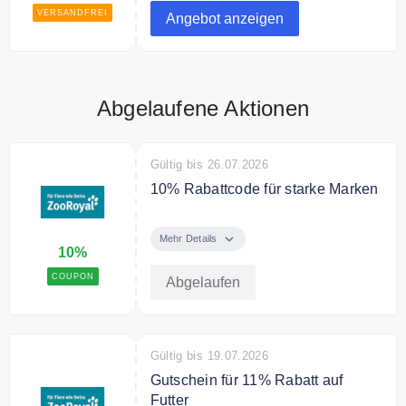
versandkostenfrei
VERSANDFREI
Angebot anzeigen
Abgelaufene Aktionen
Gültig bis 26.07.2026
10% Rabattcode für starke Marken
Mit dem Code gibt es 10% Rabatt
auf starke Marken
Mehr Details
10%
Bedingungen
COUPON
Abgelaufen
*Gültig für die Marken: Belcando,
Dokas, Happy Dog, Bosch,
Sanabelle, Lucky Lou, Felix,
Hunter, Sure Petcare und Trixie.
Gültig bis 19.07.2026
Gutschein für 11% Rabatt auf
Futter