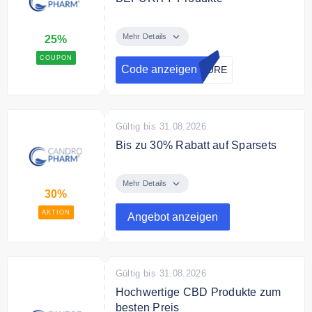
Sie sparen mit dem Code 25% auf
alle BEPURITY Produkte bei
Mehr Details
25%
candropharm.de
COUPON
Code anzeigen
PURE
Gültig bis 31.08.2026
Bis zu 30% Rabatt auf Sparsets
Kaufen Sie CBD Öle im Sparsets
und sparen Sie bis zu 30%.
Mehr Details
30%
AKTION
Angebot anzeigen
Gültig bis 31.08.2026
Hochwertige CBD Produkte zum
besten Preis