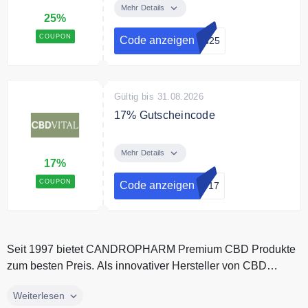
25% Rabatt auf Ihren gesamten
Mehr Details
25%
Einkauf
COUPON
Code anzeigen
bd25
Gültig bis 31.08.2026
17% Gutscheincode
17% CBD Vital Gutscheincode für
alles im Shop.
Mehr Details
17%
COUPON
Code anzeigen
IO17
Seit 1997 bietet CANDROPHARM Premium CBD Produkte
zum besten Preis. Als innovativer Hersteller von CBD
Produkten erhalten Sie im...
Seit 1997 bietet CANDROPHARM Premium CBD Produkte
Weiterlesen