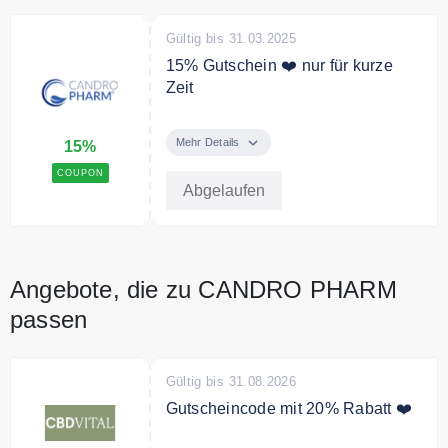
Gültig bis 31.03.2025
15% Gutschein ❤️ nur für kurze
Zeit
Verwenden Sie den Code an der
Kasse und sichern Sie sich 15%
Mehr Details
15%
auf das gesamte Sortiment
COUPON
Abgelaufen
Angebote, die zu CANDRO PHARM
passen
Gültig bis 31.08.2026
Gutscheincode mit 20% Rabatt ❤️
Verwenden Sie den Code an der