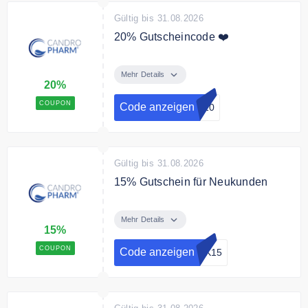
Gültig bis 31.08.2026
20% Gutscheincode ❤️
Mit dem Code gibt es 20% Rabatt
auf das gesamte Sortiment
Mehr Details
20%
COUPON
Code anzeigen
ff20
Gültig bis 31.08.2026
15% Gutschein für Neukunden
Als Neukunde erhalten Sie mit
dem ganze 15% auf Ihre
Mehr Details
15%
Bestellung
COUPON
Code anzeigen
NK15