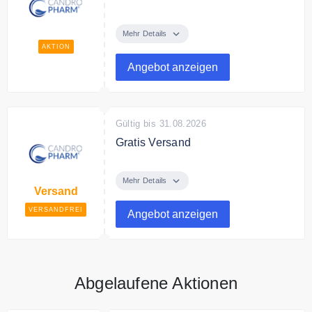
Entdecken Sie bei Candro Pharm
hochwertige CBD Produkte zum
Mehr Details
besten Preis.
AKTION
Angebot anzeigen
Gültig bis 31.08.2026
Gratis Versand
Ab 50€ Bestellwert liefert
Candropharm versandkostenfrei.
Mehr Details
Versand
VERSANDFREI
Angebot anzeigen
Abgelaufene Aktionen