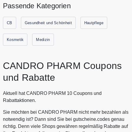
zum besten Preis. Als innovativer Hersteller von CBD
Passende Kategorien
Produkten erhalten Sie im Gegensatz wie viele denken,
nicht nur CBD Öle, sondern auch zahlreiche weitere
Produkte mit CBD wie auch Soft Gels mit reinem
CB
Gesundheit und Schönheit
Hautpflege
Breitspektrum CBD, wasserlösliches CBD mit einer hohen
Bioverfügbarkeit und Kosmetikprodukte angereichert mit
Kosmetik
Medizin
reinem CBD. Alle aktuellen Gutscheine und Rabattaktionen
von CANDROPHARM finden Sie immer hier auf
Gutscheine.codes.
CANDRO PHARM Coupons
und Rabatte
Aktuell hat CANDRO PHARM 10 Coupons und
Rabattaktionen.
Sie möchten bei CANDRO PHARM nicht mehr bezahlen als
notwendig ist? Dann sind Sie bei gutscheine.codes genau
richtig. Denn viele Shops gewähren regelmäßig Rabatte auf