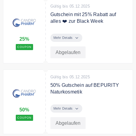
Gültig bis 05.12.2025
Gutschein mit 25% Rabatt auf
alles ❤️ zur Black Week
Mit dem Code gibt es 25% auf
alles während der CBD Black
Mehr Details
25%
Week bei Candropharm
COUPON
Abgelaufen
Gültig bis 05.12.2025
50% Gutschein auf BEPURITY
Naturkosmetik
50% auf BEPURITY
Naturkosmetik zur Candropharm
Mehr Details
50%
Black Week
COUPON
Abgelaufen