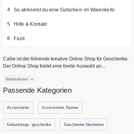
So aktivierst du eine Gutschein im Warenkorb:
Hilfe & Kontakt
Fazit
Callie ist der führende kreative Online Shop für Geschenke.
Der Online Shop bietet eine breite Auswahl an
personalisierten und o...
Callie ist der führende kreative Online Shop für Geschenke.
Weiterlesen
Der Online Shop bietet eine breite Auswahl an
Passende Kategorien
personalisierten und originellen Produkten, die den
Beschenkten inspirieren und erfreuen werden. Callie schafft
ein „Ich kenne dich am besten“-Geschenk-Erlebnis, um
Accessoires
Accessoires Damen
unvergessliche Momente mit den Menschen zu teilen, die
Sie lieben. Alle aktuellen Gutscheine und Rabattaktionen
Geburtstags- geschenke
Geschenke Neuheiten
von Callie findest Du immer hier auf Gutscheine.codes.