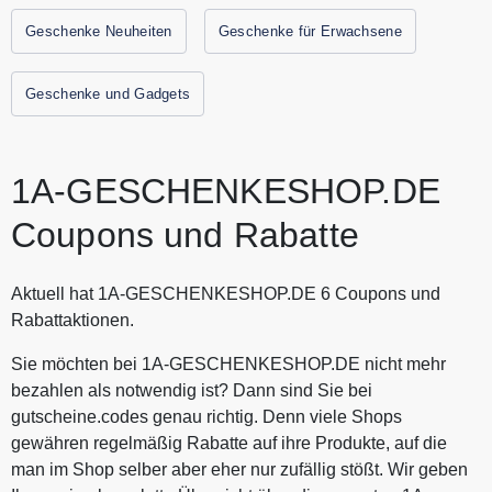
und Holz und druckt Bilder oder Texte auf verschiedenste
Geschenke Neuheiten
Geschenke für Erwachsene
Materialien, je nach Kundenwunsch. Sparen Sie jetzt durch
Gutscheine.codes mit den aktuellen Gutscheinen und
Rabattaktionen von 1A-GESCHENKESHOP.DE.
Geschenke und Gadgets
1A-GESCHENKESHOP.DE
Coupons und Rabatte
Aktuell hat 1A-GESCHENKESHOP.DE 6 Coupons und
Rabattaktionen.
Sie möchten bei 1A-GESCHENKESHOP.DE nicht mehr
bezahlen als notwendig ist? Dann sind Sie bei
gutscheine.codes genau richtig. Denn viele Shops
gewähren regelmäßig Rabatte auf ihre Produkte, auf die
man im Shop selber aber eher nur zufällig stößt. Wir geben