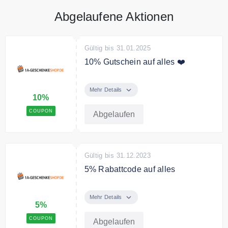
Abgelaufene Aktionen
Gültig bis 31.01.2025
10% Gutschein auf alles ❤️
Sichern Sie sich mit dem Code
10% Rabatt auf das gesamte
Mehr Details
10%
Sortiment.
COUPON
Abgelaufen
Gültig bis 31.12.2023
5% Rabattcode auf alles
5 % Rabatt im Dezember auf das
ganze Sortiment.
Mehr Details
5%
Bedingungen
COUPON
Abgelaufen
Keine Restriktionen.