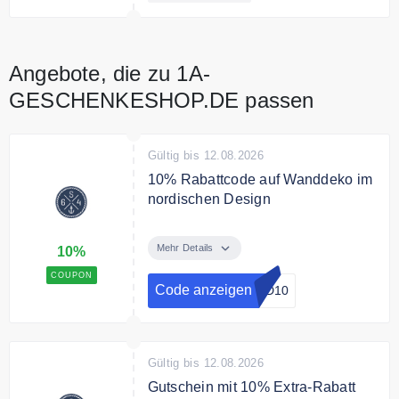
Angebote, die zu 1A-
GESCHENKESHOP.DE passen
Gültig bis 12.08.2026
10% Rabattcode auf Wanddeko im
nordischen Design
Verleihe deinen Wänden den
richtigen maritimen Charme und
Mehr Details
10%
ergattere ab sofort 10% Rabatt auf
COUPON
die Kategorie "Wanddeko" bei
Code anzeigen
ND10
Seaside No.64
Bedingungen
Ohne Mindestbestellwert
Gültig bis 12.08.2026
Gutschein mit 10% Extra-Rabatt