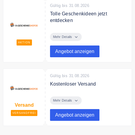
Gültig bis 31.08.2026
Tolle Geschenkideen jetzt
entdecken
Entdecken Sie jetzt tolle
Geschenkideen für jeden Anlass.
Mehr Details
AKTION
Angebot anzeigen
Gültig bis 31.08.2026
Kostenloser Versand
Kostenloser Versand ab 59€
Bestellwert.
Mehr Details
Versand
VERSANDFREI
Angebot anzeigen