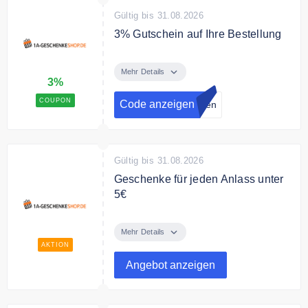
Gültig bis 31.08.2026
3% Gutschein auf Ihre Bestellung
Sie erhalten 3% Rabatt bei
Zahlung per Vorkasse bei 1a-
Mehr Details
3%
Geschenkeshop.de
COUPON
Code anzeigen
hlen
Gültig bis 31.08.2026
Geschenke für jeden Anlass unter
5€
Entdecken Sie tolle Geschenke
unter 5€ bei 1a-Geschenkshop.de
Mehr Details
AKTION
Angebot anzeigen