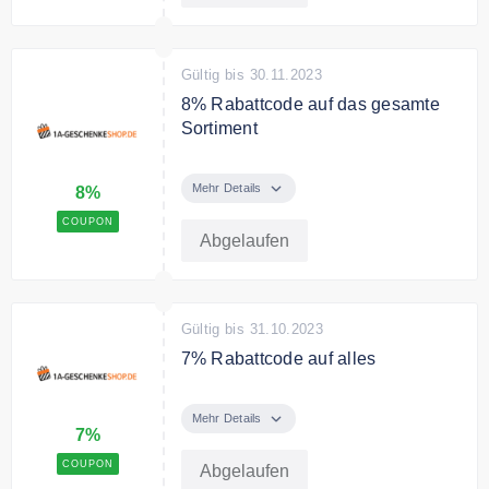
Gültig bis 30.11.2023
8% Rabattcode auf das gesamte
Sortiment
8 % Rabatt im November auf das
ganze Sortiment.
Mehr Details
8%
COUPON
Bedingungen
Abgelaufen
Keine Restriktionen.
Gültig bis 31.10.2023
7% Rabattcode auf alles
7% Rabatt im Oktober auf das
ganze Sortiment
Mehr Details
7%
Bedingungen
COUPON
Abgelaufen
Keine Restriktionen.