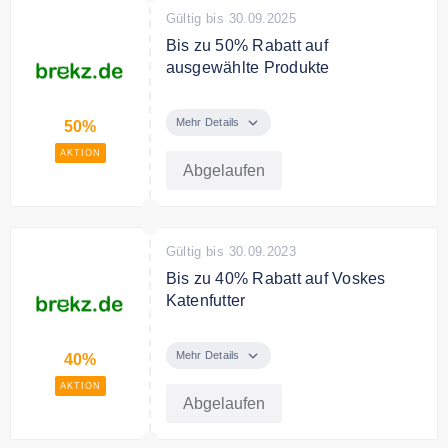
Gültig bis 30.09.2025
Bis zu 50% Rabatt auf
ausgewählte Produkte
Sparen Sie bis zu 50% auf
ausgewählte Produkte bei
Mehr Details
50%
brekz.de
AKTION
Abgelaufen
Gültig bis 30.09.2023
Bis zu 40% Rabatt auf Voskes
Katenfutter
Sparen Sie bis zu 40% auf Voskes
Katenfutter.
Mehr Details
40%
AKTION
Abgelaufen