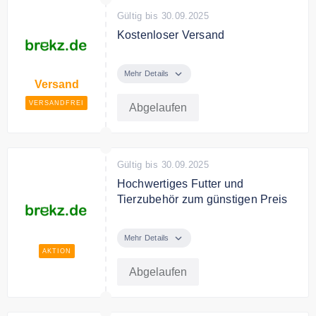
Gültig bis 30.09.2025
Kostenloser Versand
Ab 29€ Bestellwert liefert Brekz.de
versandkostenfrei.
Mehr Details
Versand
VERSANDFREI
Abgelaufen
Gültig bis 30.09.2025
Hochwertiges Futter und
Tierzubehör zum günstigen Preis
Entdecken Sie bei brekz.de
hochwertiges Futter und
Mehr Details
Haustierzubehör zum günstigen
AKTION
Preis.
Abgelaufen