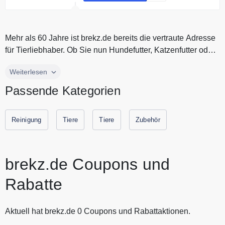
Neukunden; * Nicht kombinierbar
mit anderen
Gutscheinen/Aktionen; *
Mehr als 60 Jahre ist brekz.de bereits die vertraute Adresse
Barauszahlung nicht möglich; * Es
für Tierliebhaber. Ob Sie nun Hundefutter, Katzenfutter oder
gelten die Just Russel AGB.
Tierzu...
Mehr als 60 Jahre ist brekz.de bereits die vertraute Adresse
Weiterlesen
für Tierliebhaber. Ob Sie nun Hundefutter, Katzenfutter oder
Passende Kategorien
Tierzubehör suchen, im beliebtesten Webshop für Tierhalter
finden Sie bestimmt das Richtige. Neben Futter für Hunde
und Katzen bietet brekz.de in seinem Online Haustiershop
Reinigung
Tiere
Tiere
Zubehör
auch eine große Auswahl an Zubehör und Tierarzneimitteln
an. Sparen Sie jetzt durch Gutscheine.codes mit den
aktuellen Gutscheinen und Rabattaktionen von brekz.de
brekz.de Coupons und
Rabatte
Aktuell hat brekz.de 0 Coupons und Rabattaktionen.