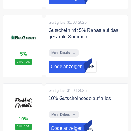
Gültig bis 31.08.2026
Gutschein mit 5% Rabatt auf das
gesamte Sortiment
Verwenden Sie den Code an der
Kasse und sichern Sie sich 5 %
Mehr Details
5%
Rabatt auf alle Produkte
COUPON
Code anzeigen
WIN5
Gültig bis 31.08.2026
10% Gutscheincode auf alles
Jetzt zum Newsletter anmelden
und 10% Gutschein sichern
Mehr Details
10%
COUPON
Code anzeigen
dung