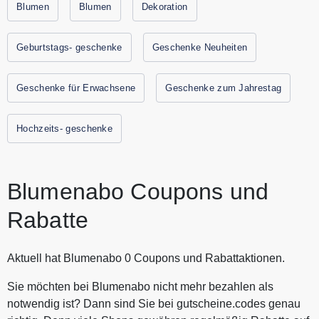
regelmäßig wundervolle Blumen zuschicken lassen.
Blumen
Blumen
Dekoration
Entdecke zahlreiche geniale Arrangements zum dekorieren
und verschönern Deiner Wohnung. Jetzt schnell Blumen
Geburtstags- geschenke
Geschenke Neuheiten
abonnieren und direkt zu Deinem Wunschtag regelmäßig für
einzigartige Momente sorgen. Alle aktuellen Gutscheine und
Geschenke für Erwachsene
Geschenke zum Jahrestag
Rabattaktionen von Blumenabo findest Du immer hier auf
Gutscheine.codes.
Hochzeits- geschenke
Blumenabo Coupons und
Rabatte
Aktuell hat Blumenabo 0 Coupons und Rabattaktionen.
Sie möchten bei Blumenabo nicht mehr bezahlen als
notwendig ist? Dann sind Sie bei gutscheine.codes genau