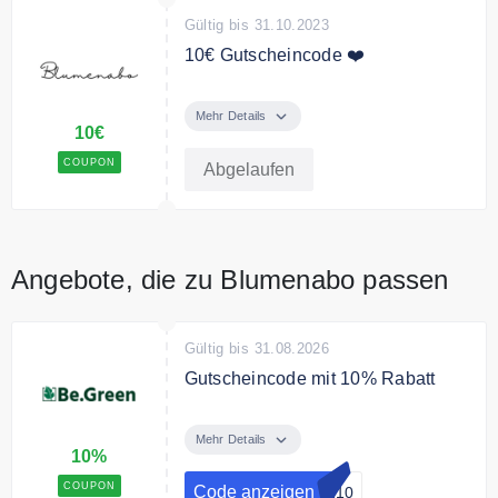
Gültig bis 31.10.2023
10€ Gutscheincode ❤️
Verwende den Code und spare
10€ auf Deine erste Bestellung.
Mehr Details
10€
COUPON
Abgelaufen
Angebote, die zu Blumenabo passen
Gültig bis 31.08.2026
Gutscheincode mit 10% Rabatt
Sichern Sie sich mit dem Code 10
% Rabatt auf alle Produkte
Mehr Details
10%
COUPON
Code anzeigen
IN10