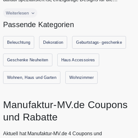
Wohnraum zu erstell...
Manufaktur-MV.de ist ein innovatives Unternehmen, das
Weiterlesen
darauf spezialisiert ist, einzigartige Designs für die
Passende Kategorien
Wohnraum zu erstellen. Entdecke bei Manufaktur-MV.de
einzigartige 3D Wandbilder, LED Beleuchtung und vieles
mehr. Manufaktur-MV.de bietet super Geschenkideen für
Beleuchtung
Dekoration
Geburtstags- geschenke
viele Anlässe. Alle aktuellen Gutscheine und Rabattaktionen
von Manufaktur-MV.de findest Du immer hier auf
Geschenke Neuheiten
Haus Accessoires
Gutscheine.codes.
Wohnen, Haus und Garten
Wohnzimmer
Manufaktur-MV.de Coupons
und Rabatte
Aktuell hat Manufaktur-MV.de 4 Coupons und