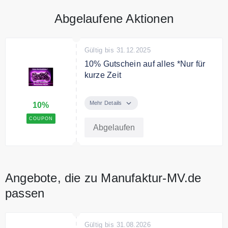
Abgelaufene Aktionen
Gültig bis 31.12.2025
10% Gutschein auf alles *Nur für
kurze Zeit
Nur für kure Zeit: 10% Rabatt an
der Kasse sichern.
Mehr Details
10%
COUPON
Abgelaufen
Angebote, die zu Manufaktur-MV.de
passen
Gültig bis 31.08.2026