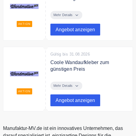
Verschenke Geschenkgutscheine
von Wandmotive.com ab 10€.
Mehr Details
AKTION
Angebot anzeigen
Gültig bis 31.08.2026
Coole Wandaufkleber zum
günstigen Preis
Entdecke bei Wandmotive.com
coole Wandaufkleber zum
Mehr Details
günstigen Preis.
AKTION
Angebot anzeigen
Manufaktur-MV.de ist ein innovatives Unternehmen, das
darauf spezialisiert ist, einzigartige Designs für die