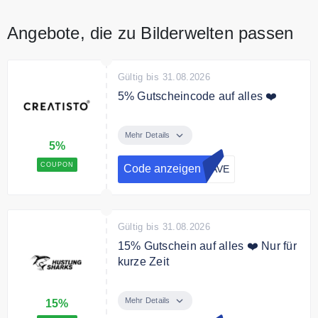
Angebote, die zu Bilderwelten passen
Gültig bis 31.08.2026
5% Gutscheincode auf alles ❤️
Mit den Gutschein sparen Sie 5%
auf Ihre Bestellung
Mehr Details
5%
Bedingungen
COUPON
Code anzeigen
SAVE
Ab 60€ Mindestbestellwert.
Gültig bis 31.08.2026
15% Gutschein auf alles ❤️ Nur für
kurze Zeit
Mit dem Code sichern Sie sich
15% auf das gesamte Sortiment.
Mehr Details
15%