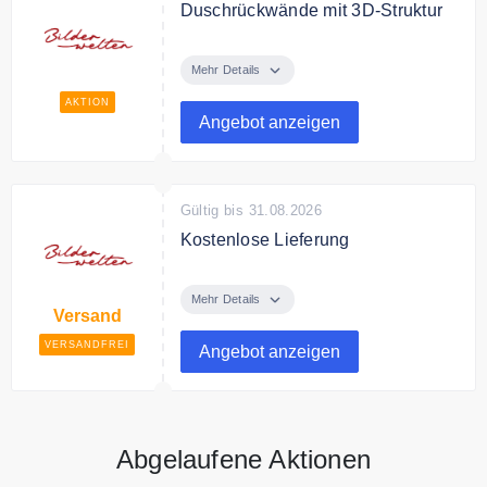
Duschrückwände mit 3D-Struktur
Nur bei Bilderwelten.de finden Sie
Duschrückwände mit 3D-Struktur
Mehr Details
AKTION
Angebot anzeigen
Gültig bis 31.08.2026
Kostenlose Lieferung
Bilderwelten liefert Ihre Bestellung
versandkostenfrei.
Mehr Details
Versand
VERSANDFREI
Angebot anzeigen
Abgelaufene Aktionen