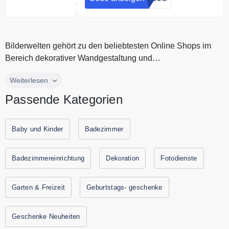
Bedingungen
ab 100 € Bestellwert
Bilderwelten gehört zu den beliebtesten Online Shops im
Bereich dekorativer Wandgestaltung und
Wohnraumgestaltung. Mit Bilderwel...
Bilderwelten gehört zu den beliebtesten Online Shops im
Weiterlesen
Bereich dekorativer Wandgestaltung und
Passende Kategorien
Wohnraumgestaltung. Mit Bilderwelten verwandelst Du
einfache 4 Wände in ein harmonisches Heim. Entdecke bei
Bilderwelten einzigartige Wandbilder und Teppiche zum
Baby und Kinder
Badezimmer
günstigen Preis. Alle aktuellen Gutscheine und
Rabattaktionen von Bilderwelten findest Du immer hier auf
Badezimmereinrichtung
Dekoration
Fotodienste
Gutscheine.codes.
Garten & Freizeit
Geburtstags- geschenke
Geschenke Neuheiten