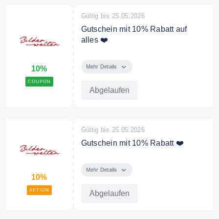
Gültig bis 25.05.2026
Gutschein mit 10% Rabatt auf
alles ❤️
FRÜHLINGS DEAL: -10% auf das
gesamte Sortiment ab 19€
Mehr Details
10%
Einkaufswert auf bilderwelten.de
COUPON
Abgelaufen
Gültig bis 25.05.2026
Gutschein mit 10% Rabatt ❤️
MAI DEAL: -10% auf das gesamte
Sortiment ab 19€ Einkaufswert auf
Mehr Details
10%
bilderwelten.de
AKTION
Abgelaufen