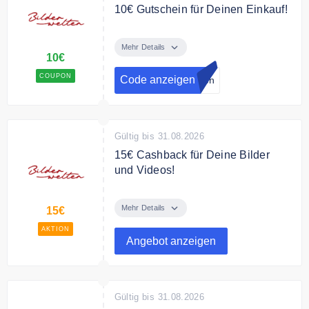
10€ Gutschein für Deinen Einkauf!
Erhalte News über die neusten
Produkte, Sonderaktionen und
Mehr Details
10€
Gewinnspiele von Bilderwelten
und zusätzlich erhältst Du einen
COUPON
Code anzeigen
lten
10€ Gutschein für Deinen ersten
Einkauf
Gültig bis 31.08.2026
15€ Cashback für Deine Bilder
und Videos!
Erhalte 15€ zurück für Deine
Bilder und Videos!
Mehr Details
15€
AKTION
Angebot anzeigen
Gültig bis 31.08.2026