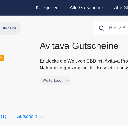
Kategorien
Alle Gutscheine
Alle S
Avitava
Avitava Gutscheine
4
Entdecke die Welt von CBD mit Avitava Pro
Nahrungsergänzungsmittel, Kosmetik und vie
Entdecke die Welt von CBD mit Avitava Pro
Weiterlesen
Nahrungsergänzungsmittel, Kosmetik und vi
aktuellen Gutscheine und Rabatte von Avita
 (1)
Gutschein (1)