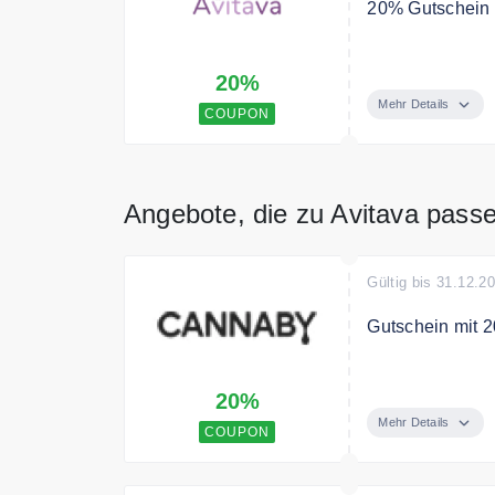
20% Gutschein 
Sie sparen 20%
20%
Mehr Details
COUPON
Angebote, die zu Avitava pass
Gültig bis 31.12.2
Gutschein mit 2
Verwende den C
20%
Bedingungen
Mehr Details
COUPON
Keine