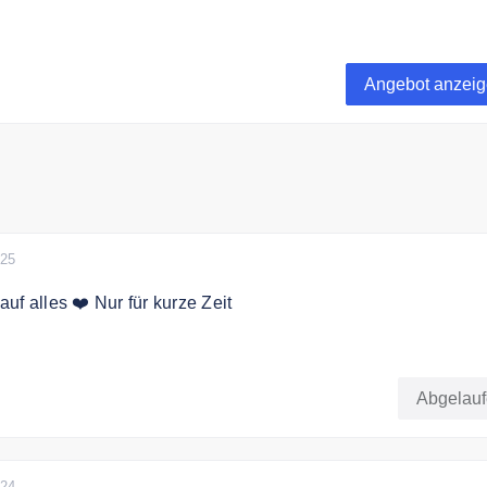
 Du Deine Bestellung von Avitava versandkostenfrei.
Angebot anzei
025
uf alles ❤️ Nur für kurze Zeit
rhalten Sie 15% Rabatt auf das gesamte Sortiment.
Abgelau
024