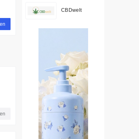
CBDwelt
gen
fen