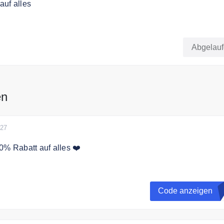
auf alles
 auf alles mit dem Code
Abgelau
en
027
0% Rabatt auf alles ❤️
ode an der Kasse und sichere Dir 20% Rabatt auf alles!
Code anzeigen
L