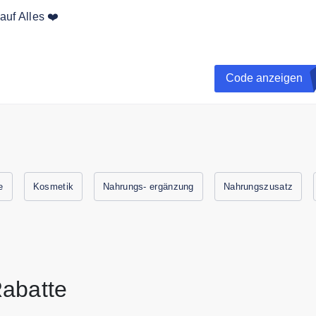
uf Alles ❤️
% Rabatt auf deine erste Bestellung wenn du dich für den
eldest.
Code anzeigen
e
Kosmetik
Nahrungs- ergänzung
Nahrungszusatz
abatte