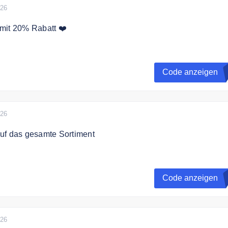
026
mit 20% Rabatt ❤️
den Code an der Kasse und sichern Sie sich 20% Rabatt auf 
lung
Code anzeigen
026
uf das gesamte Sortiment
rhalten Sie 5% Rabatt auf das gesamte Sortiment. Ohne
ert.
Code anzeigen
026