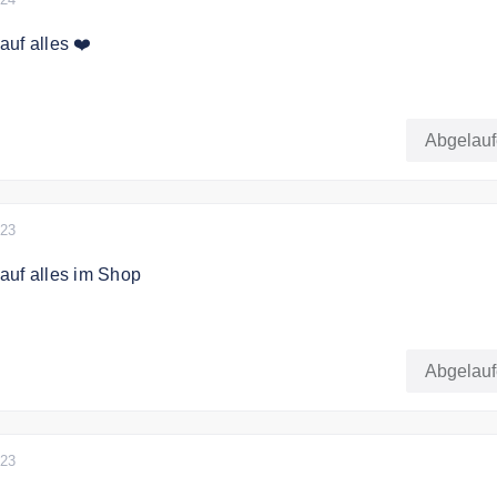
uf alles ❤️
paren Sie 20% auf das gesamte Sortiment.
Abgelau
023
auf alles im Shop
attcode für alle Artikel im Shop
Abgelau
023