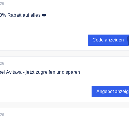
026
0% Rabatt auf alles ❤️
rhalten Sie 10% Rabatt auf das gesamte Sortiment.
Code anzeigen
026
i Avitava - jetzt zugreifen und sparen
i Avitava - jetzt zugreifen und sparen. Jede Woche gibt es 
Angebot anzei
026