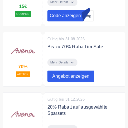
Avena Newsletter abonnieren!
Mehr Details
15€
COUPON
Code anzeigen
dung
Gültig bis 31.08.2026
Bis zu 70% Rabatt im Sale
Sparen Sie bis zu 70% Rabatt im
Sale bei Avena
Mehr Details
70%
AKTION
Angebot anzeigen
Gültig bis 31.12.2026
20% Rabatt auf ausgewählte
Sparsets
Attraktive Bekleidungs-