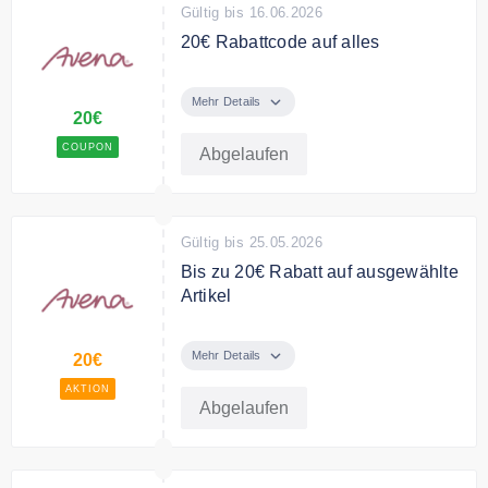
Gültig bis 16.06.2026
20€ Rabattcode auf alles
Mehr kaufen, mehr sparen: 10 €
Rabatt ab einem Bestellwert von
Mehr Details
20€
100 € | 15 € Rabatt ab einem
Bestellwert von 150 € | 20 €
COUPON
Abgelaufen
Rabatt ab einem Bestellwert von
200 €
Bedingungen
Gültig bis 25.05.2026
Nicht kombinierbar.
Bis zu 20€ Rabatt auf ausgewählte
Artikel
Großartige Mai-Vorteile bei Avena:
jetzt bis zu 20 € sparen!
Mehr Details
20€
AKTION
Bedingungen
Abgelaufen
Auf ausgewählte Artikel