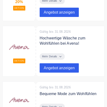
Doppelpackangebote für Damen
Mehr Details
20%
bei Avena!
AKTION
Angebot anzeigen
Bedingungen
Gültig solange der Vorrat reicht.
Gültig bis 31.08.2026
Hochwertige Wäsche zum
Wohlfühlen bei Avena!
Hochwertige & bequeme Wäsche
bei Avena: Entdecken Sie
Mehr Details
Funktion & Komfort angepasst auf
AKTION
Ihre speziellen Bedürfnisse!
Angebot anzeigen
Bedingungen
Gültig solange der Vorrat reicht.
Gültig bis 31.08.2026
Bequeme Mode zum Wohlfühlen
Im Online Shop finden Sie
hochwertige Baumwoll-Mode mit
Mehr Details