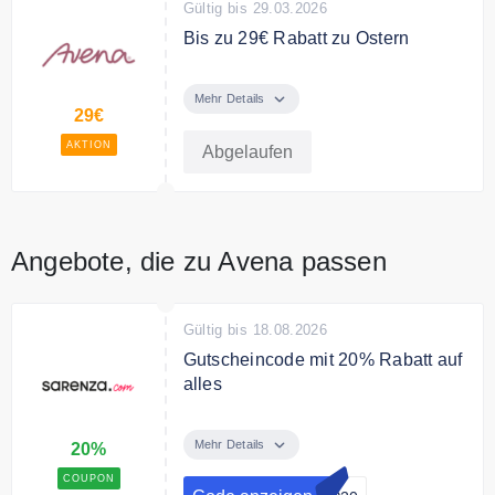
Gültig bis 29.03.2026
Bis zu 29€ Rabatt zu Ostern
Jetzt bis zu 29 € sparen bei den
Avena Osterpreisen
Mehr Details
29€
Bedingungen
AKTION
Abgelaufen
*Die Osterpreise gelten für
ausgewählte Artikel.
Angebote, die zu Avena passen
Gültig bis 18.08.2026
Gutscheincode mit 20% Rabatt auf
alles
Sichern Sie sich 20% Rabatt auf
die gesamte Bestellung mit dem
Mehr Details
20%
Code
COUPON