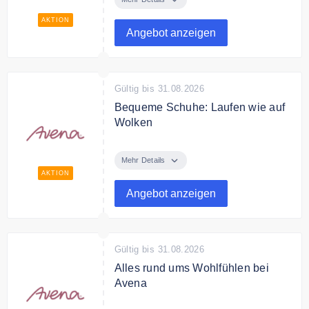
einem angenehmen Tragegefühl
AKTION
und in schönen Designs - jetzt
Angebot anzeigen
entdecken!
Gültig bis 31.08.2026
Bequeme Schuhe: Laufen wie auf
Wolken
Entdecken Sie die bequemen und
modischen Schuhe – flexibel,
Mehr Details
weich & passgenau.
AKTION
Angebot anzeigen
Bedingungen
Gültig solange der Vorrat reicht.
Gültig bis 31.08.2026
Alles rund ums Wohlfühlen bei
Avena
Ob Wohnaccessoires,