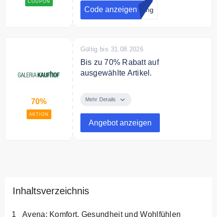
COUPON
Bestellung
Code anzeigen
rung
Gültig bis 31.08.2026
Bis zu 70% Rabatt auf
ausgewählte Artikel.
Sparen Sie jetzt bis zu 70% auf
ausgewählte Artikel
Mehr Details
70%
AKTION
Angebot anzeigen
Inhaltsverzeichnis
Avena: Komfort, Gesundheit und Wohlfühlen