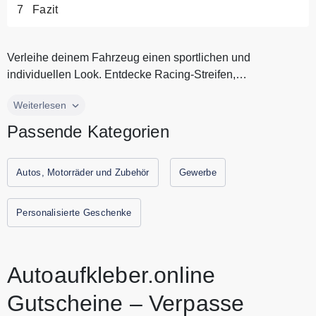
Fazit
Verleihe deinem Fahrzeug einen sportlichen und
individuellen Look. Entdecke Racing-Streifen,
Seitenstreifen, Startnummern und we...
Verleihe deinem Fahrzeug einen sportlichen und
Weiterlesen
individuellen Look. Entdecke Racing-Streifen,
Passende Kategorien
Seitenstreifen, Startnummern und weitere Tuning Aufkleber
für Auto, Motorrad oder Transporter – einfach auswählen,
passend konfigurieren und online bestellen. Entdecke auch
Autos, Motorräder und Zubehör
Gewerbe
im Online Shop professionelle Fahrzeugbeschriftung für
Firmenwagen. Alle aktuellen Gutscheine und
Personalisierte Geschenke
Rabattaktionen von Autoaufkleber.online findest Du immer
hier auf Gutscheine.codes.
Autoaufkleber.online
Gutscheine – Verpasse