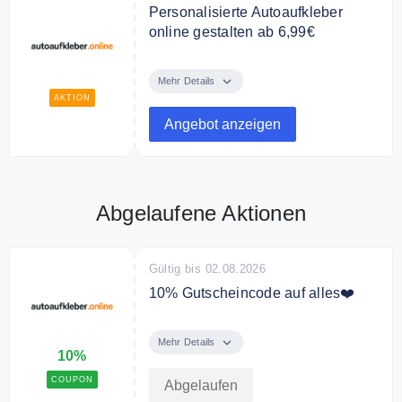
Personalisierte Autoaufkleber
online gestalten ab 6,99€
Jetzt personalisierte Autoaufkleber
ab 6,99€ online gestalten.
Mehr Details
AKTION
Angebot anzeigen
Abgelaufene Aktionen
Gültig bis 02.08.2026
10% Gutscheincode auf alles❤️
Verwende den Code und spare
10% auf das gesamte Sortiment
Mehr Details
10%
Bedingungen
COUPON
Abgelaufen
Nur für kurze Zeit