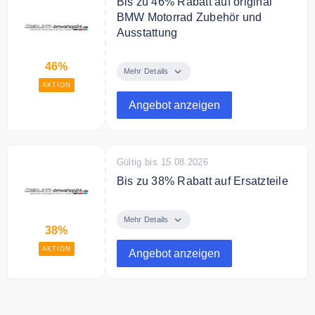
Bis zu 46% Rabatt auf original
BMW Motorrad Zubehör und
Ausstattung
Entdecke die große Auswahl an
46%
Original BMW Motorrad Zubehör,
Mehr Details
Bekleidung und praktischer
AKTION
Ausstattung für zahlreiche Modelle
Angebot anzeigen
und Einsatzzwecke und spare bis
zu 46%
Gültig bis 15.08.2026
Bis zu 38% Rabatt auf Ersatzteile
Jetzt bis zu 38% Rabatt bei baum-
bmwshop24.de auf Ersatzteile
Mehr Details
38%
sichern.
AKTION
Angebot anzeigen