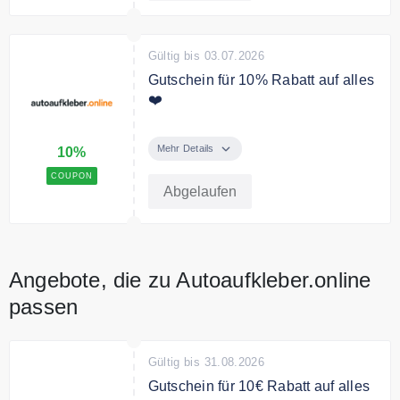
Gültig bis 03.07.2026
Gutschein für 10% Rabatt auf alles
❤️
Sichern Sie sich mit dem
Gutscheincode 10% Rabatt auf
Mehr Details
10%
das gesamte Sortiment.
COUPON
Abgelaufen
Angebote, die zu Autoaufkleber.online
passen
Gültig bis 31.08.2026
Gutschein für 10€ Rabatt auf alles