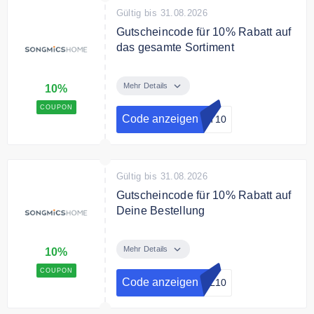
Gültig bis 31.08.2026
Gutscheincode für 10% Rabatt auf
das gesamte Sortiment
Verwende den Gutscheincode um
10% Rabatt auf das gesamte
Mehr Details
10%
Sortiment zu sparen.
COUPON
Code anzeigen
UT10
Gültig bis 31.08.2026
Gutscheincode für 10% Rabatt auf
Deine Bestellung
Sichere Dir mit dem
Gutscheincode 10% auf Deine
Mehr Details
10%
Bestellung
COUPON
Code anzeigen
OL10