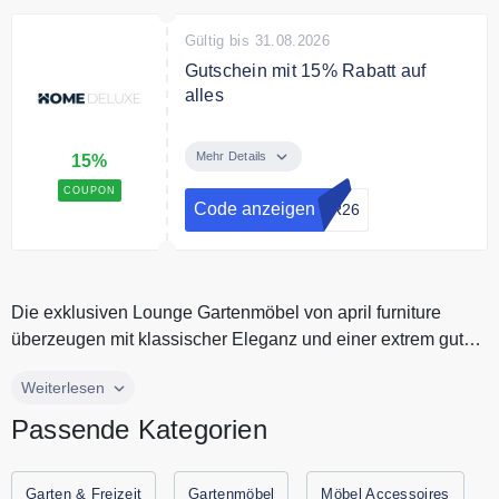
Gültig bis 31.08.2026
Gutschein mit 15% Rabatt auf
alles
Profitieren Sie von dem 15%
Home Deluxe Gutscheincode auf
Mehr Details
15%
das gesamte Sortiment
COUPON
Code anzeigen
ER26
Die exklusiven Lounge Gartenmöbel von april furniture
überzeugen mit klassischer Eleganz und einer extrem guten
Funktionalität u...
Die exklusiven Lounge Gartenmöbel von april furniture
Weiterlesen
überzeugen mit klassischer Eleganz und einer extrem guten
Passende Kategorien
Funktionalität und einer Qualität, die keine Wünsche offen
lässt. Kaufe hochwertige Gartenmöbel zum besten Preis bei
april furniture, und erhalte die Möbel zu Hause
Garten & Freizeit
Gartenmöbel
Möbel Accessoires