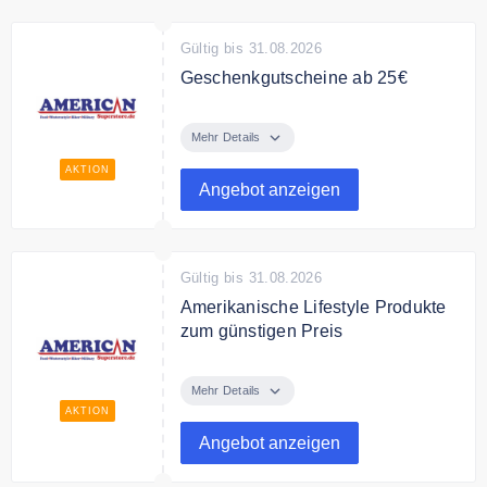
Gültig bis 31.08.2026
Geschenkgutscheine ab 25€
Verschenke Geschenkgutscheine
ab 25€ von American Superstore.
Mehr Details
AKTION
Angebot anzeigen
Gültig bis 31.08.2026
Amerikanische Lifestyle Produkte
zum günstigen Preis
Entdecke bei American Superstore
amerikanische Lifestyle Produkte
Mehr Details
zum günstigen Preis.
AKTION
Angebot anzeigen