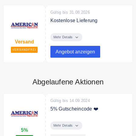
Gültig bis 31.08.2026
Kostenlose Lieferung
Ab 75€ Bestellwert liefert
American Superstore
Mehr Details
Versand
versandkostenfrei.
VERSANDFREI
Angebot anzeigen
Abgelaufene Aktionen
Gültig bis 14.09.2024
5% Gutscheincode ❤️
Mit dem Code erhalten Sie 5%
Rabatt auf Ihre Bestellung
Mehr Details
5%