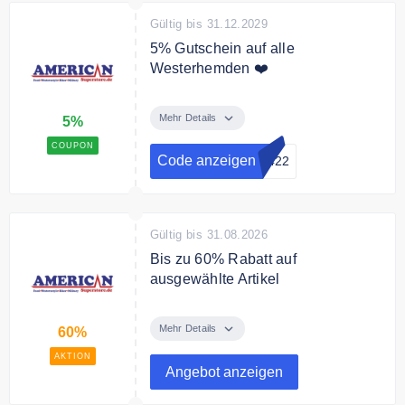
Gültig bis 31.12.2029
5% Gutschein auf alle
Westerhemden ❤️
Sichere Dir mit dem Code 5%
Rabatt auf alle Westerhemden.
Mehr Details
5%
COUPON
Bedingungen
Code anzeigen
0422
Der Gutschein ist nicht mit
anderen Gutscheinen oder
Werbeaktionen kombinierbar.
Gültig bis 31.08.2026
Bis zu 60% Rabatt auf
ausgewählte Artikel
Entdecke die Sonderangebote von
American Superstore und spare
Mehr Details
60%
bis zu 60% auf amerikanischen
AKTION
Lifestyle Produkte.
Angebot anzeigen