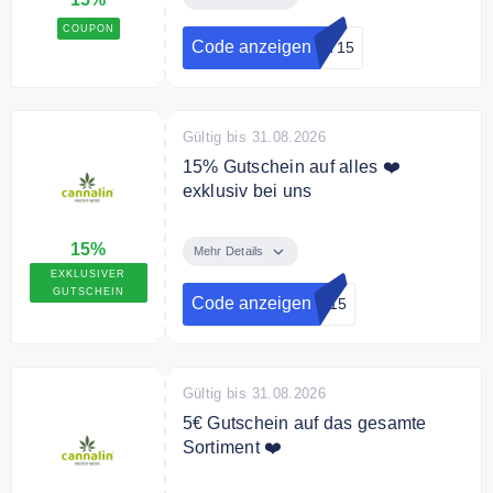
Bestellung
COUPON
Code anzeigen
ST15
Gültig bis 31.08.2026
15% Gutschein auf alles ❤️
exklusiv bei uns
Mit unseren exklusiven Code
15%
erhalten Sie 15% Rabatt auf das
Mehr Details
gesamte Sortiment.
EXKLUSIVER
GUTSCHEIN
Code anzeigen
in15
Bedingungen
Ab 40€ Mindestbestellwert.
Gültig bis 31.08.2026
5€ Gutschein auf das gesamte
Sortiment ❤️
Verwende den Code und spare 5€