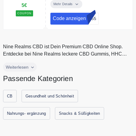
auf das gesamte Sortiment.
Mehr Details
5€
COUPON
Bedingungen
Code anzeigen
er55
Ab 20€ Mindestbestellwert.
Nine Realms CBD ist Dein Premium CBD Online Shop.
Entdecke bei Nine Realms leckere CBD Gummis, HHC
Blüten und Vapes zum günstige...
Nine Realms CBD ist Dein Premium CBD Online Shop.
Weiterlesen
Entdecke bei Nine Realms leckere CBD Gummis, HHC
Passende Kategorien
Blüten und Vapes zum günstigen Preis. Nine Realms CBD
bietet nur erstklassige CBD Produkte für mehr Entspannung
und Wohlbefinden. Spare jetzt durch Gutscheine.codes mit
CB
Gesundheit und Schönheit
den aktuellen Gutscheinen und Rabattaktionen von Nine
Realms CBD.
Nahrungs- ergänzung
Snacks & Süßigkeiten