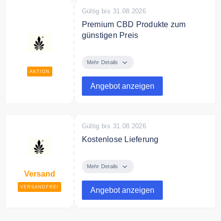
Gültig bis 31.08.2026
Premium CBD Produkte zum
günstigen Preis
Entdecke bei Nine Realms CBD
Premium CBD Produkte zum
Mehr Details
günstigen Preis.
AKTION
Angebot anzeigen
Gültig bis 31.08.2026
Kostenlose Lieferung
Nine Realms CBD liefert
versandkostenfrei Deine
Mehr Details
Versand
Bestellung ab 100€ Bestellwert.
VERSANDFREI
Angebot anzeigen