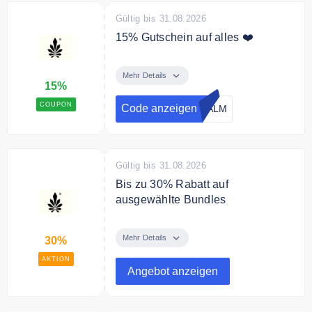
Gültig bis 31.08.2026
15% Gutschein auf alles ❤️
Verwende den Code ,um 15%
Rabatt auf Deine erste Bestellung
Mehr Details
15%
zu erhalten.
COUPON
Code anzeigen
EALM
Gültig bis 31.08.2026
Bis zu 30% Rabatt auf
ausgewählte Bundles
Spare bis zu 30% auf ausgewählte
Bundles.
Mehr Details
30%
AKTION
Angebot anzeigen