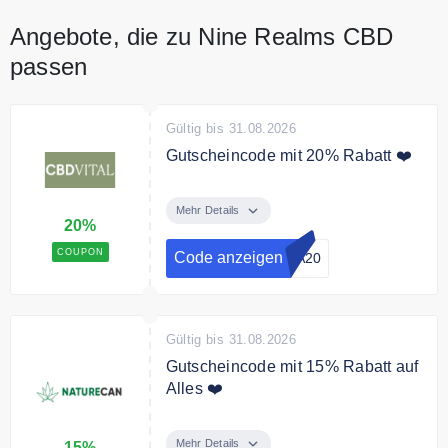
Angebote, die zu Nine Realms CBD
passen
Gültig bis 31.08.2026
Gutscheincode mit 20% Rabatt ❤️
Verwenden Sie den Code an der
Kasse und sichern Sie sich 20%
Mehr Details
20%
Rabatt auf die gesamte Bestellung
COUPON
Code anzeigen
PA20
Gültig bis 31.08.2026
Gutscheincode mit 15% Rabatt auf
Alles ❤️
Mit dem Code sichern Sie sich
15% Rabatt auf die gesamte
Mehr Details
15%