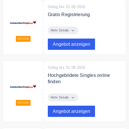
Gültig bis 31.08.2026
Gratis Registrierung
Die Registrierung ist komplett
kostenlos und Sie können
Mehr Details
akademikersingles.de auch mit
AKTION
einer Basis-Mitgliedschaft sehr
Angebot anzeigen
umfangreich nutzen.
Gültig bis 31.08.2026
Hochgebildete Singles online
finden
Finden Sie einfach online
hochgebildete Singles mit
Mehr Details
AkademikerSingles.de
AKTION
Angebot anzeigen