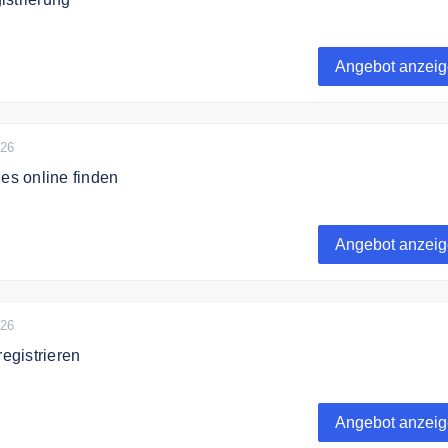
edschaft von sportsingles.de ist komplett kostenlos.
Angebot anzei
026
les online finden
e Singles in deiner Umgebung mit sportsingles.de
Angebot anzei
026
registrieren
re dich kostenlos auf Vilove und lerne neue Menschen in deiner
nen.
Angebot anzei