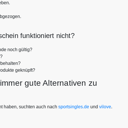
eben.
abgezogen.
hein funktioniert nicht?
ode noch gültig?
n?
rbehalten?
rodukte geknüpft?
immer gute Alternativen zu
ht haben, suchten auch nach
sportsingles.de
und
vilove
.