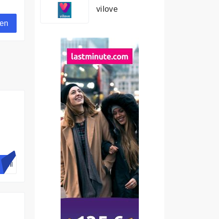
vilove
gen
en.
cell