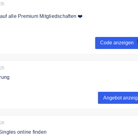
035
uf alle Premium Mitgliedschaften ❤️
h mit dem Code 25% Rabatt auf alle Premium-Mitgliedschafte
Code anzeigen
026
erung
ng ist komplett kostenlos und Sie können akademikersingles.
Basis-Mitgliedschaft sehr umfangreich nutzen.
Angebot anzei
026
ingles online finden