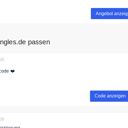
ach online hochgebildete Singles mit AkademikerSingles.de
Angebot anzei
ingles.de passen
026
code ❤️
ode und erhalte 50% Rabatt auf alle Premiummitgliedschaft
Code anzeigen
026
istrierung