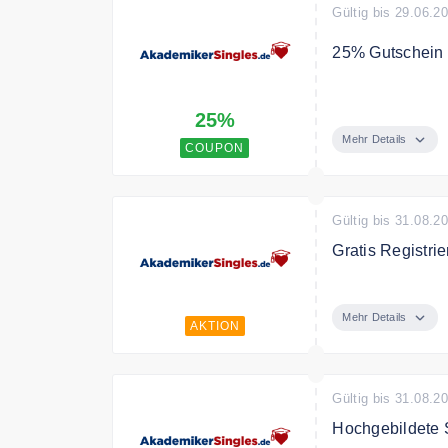
Gültig bis 29.06.2
25% Gutschein a
Sichern Sie sic
25%
Mehr Details
COUPON
Gültig bis 31.08.2
Gratis Registri
Die Registrieru
auch mit einer 
Mehr Details
AKTION
Gültig bis 31.08.2
Hochgebildete S