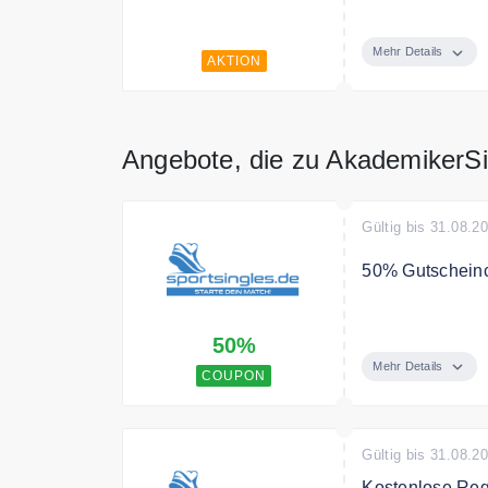
Finden Sie einf
Mehr Details
AKTION
Angebote, die zu AkademikerS
Gültig bis 31.08.2
50% Gutschein
Verwende den C
50%
Mehr Details
COUPON
Gültig bis 31.08.2
Kostenlose Reg