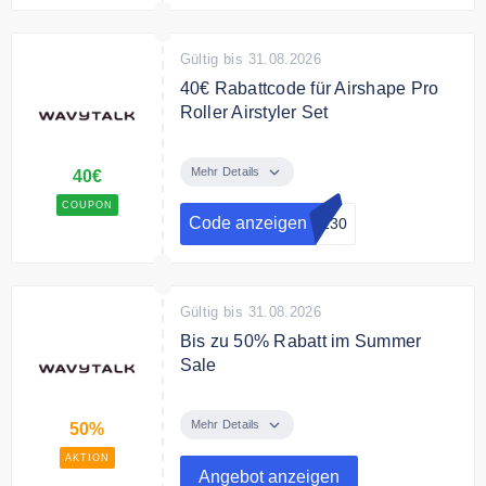
Gültig bis 31.08.2026
40€ Rabattcode für Airshape Pro
Roller Airstyler Set
Nutzen Sie den Code an der
Kasse und sparen Sie 40€ auf
Mehr Details
40€
Airshape Pro Roller Airstyler Set,
COUPON
jetzt für 209,30€
Code anzeigen
1230
Gültig bis 31.08.2026
Bis zu 50% Rabatt im Summer
Sale
Sparen Sie bis zu 50% im Summer
Sale.
Mehr Details
50%
AKTION
Angebot anzeigen