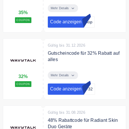
Melde dich jetzt zum Online Shop
Newsletter an und erhalte einen
Mehr Details
35%
35% Gutschein für Deine
Bestellung.
COUPON
Code anzeigen
Shop
Gültig bis 31.12.2026
Gutscheincode für 32% Rabatt auf
alles
Mit dem Gutscheincode gibt es
32% Rabatt auf das gesamte
Mehr Details
32%
Sortiment. Ohne
COUPON
Mindestbestellwert.
Code anzeigen
FF32
Gültig bis 31.08.2026
48% Rabattcode für Radiant Skin
Duo Geräte