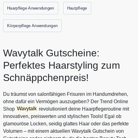
Roségold sind mit renommierten Beauty Awards
Haarpflege Anwendungen
Hautpflege
ausgezeichnet. Alle aktuellen Gutscheine und
Rabattaktionen von WAVYTALK finden Sie immer hier auf
Körperpflege Anwendungen
Gutscheine.codes.
Wavytalk Gutscheine:
Perfektes Haarstyling zum
Schnäppchenpreis!
Du träumst von salonfähigen Frisuren im Handumdrehen,
ohne dafür ein Vermögen auszugeben? Der Trend Online
Shop
Wavytalk
revolutioniert deine Haarpflegeroutine mit
innovativen, preiswerten und stylischen Tools! Egal ob
glamouröse Locken, seidig glattes Haar oder das perfekte
Volumen – mit einem aktuellen Wavytalk Gutschein von