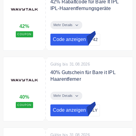
42% Rabattcode für Bare It IPL
IPL-Haarentfernungsgeräte
Sichern Sie sich mit dem
Gutschein 42% Rabatt für Bare It
Mehr Details
42%
IPL Hair Removal, für nur 150,22€
COUPON
Code anzeigen
FF42
Gültig bis 31.08.2026
40% Gutschein für Bare it IPL
Haarentferner
Spare mit dem Gutscheincode 40€
auf Bare it IPL Haarentferner.
Mehr Details
40%
COUPON
Code anzeigen
JULY
Gültig bis 31.08.2026