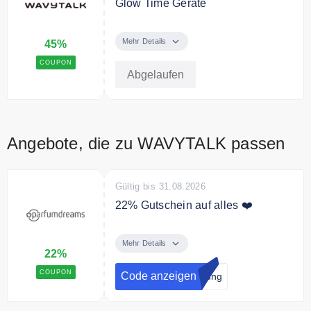
Glow Time Geräte
Spare mit dem Gutscheincode
45% auf Glow Time Geräte
Mehr Details
45%
COUPON
Abgelaufen
Angebote, die zu WAVYTALK passen
Gültig bis 31.08.2026
22% Gutschein auf alles ❤️
Melde dich jetzt zum Newsletter
an und sichere dir einen Rabatt
Mehr Details
22%
Code in Höhe von 22%
COUPON
Code anzeigen
dung